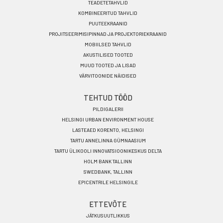
ET
TEADETETAHVLID
KOMBINEERITUD TAHVLID
PUUTEEKRAANID
PROJITSEERIMISIPINNAD JA PROJEKTORIEKRAANID
MOBIILSED TAHVLID
AKUSTILISED TOOTED
MUUD TOOTED JA LISAD
VÄRVITOONIDE NÄIDISED
TEHTUD TÖÖD
PILDIGALERII
HELSINGI URBAN ENVIRONMENT HOUSE
LASTEAED KORENTO, HELSINGI
TARTU ANNELINNA GÜMNAASIUM
TARTU ÜLIKOOLI INNOVATSIOONIKESKUS DELTA
HOLM BANK TALLINN
SWEDBANK, TALLINN
EPICENTRILE HELSINGILE
ETTEVÕTE
JÄTKUSUUTLIKKUS