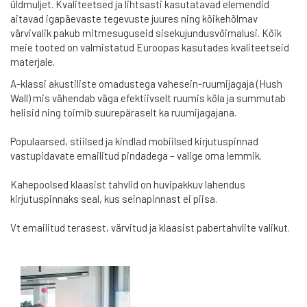
üldmuljet. Kvaliteetsed ja lihtsasti kasutatavad elemendid
aitavad igapäevaste tegevuste juures ning kõikehõlmav
värvivalik pakub mitmesuguseid sisekujundusvõimalusi. Kõik
meie tooted on valmistatud Euroopas kasutades kvaliteetseid
materjale.
A-klassi akustiliste omadustega vahesein-ruumijagaja (Hush
Wall) mis vähendab väga efektiivselt ruumis kõla ja summutab
helisid ning toimib suurepäraselt ka ruumijagajana.
Populaarsed, stiilsed ja kindlad mobiilsed kirjutuspinnad
vastupidavate emailitud pindadega – valige oma lemmik.
Kahepoolsed klaasist tahvlid on huvipakkuv lahendus
kirjutuspinnaks seal, kus seinapinnast ei piisa.
Vt emailitud terasest, värvitud ja klaasist pabertahvlite valikut.