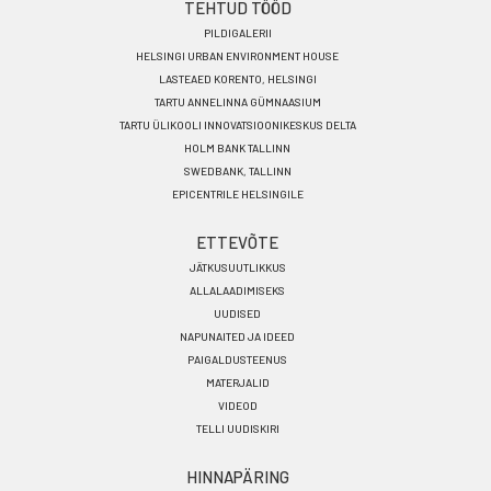
TEHTUD TÖÖD
PILDIGALERII
HELSINGI URBAN ENVIRONMENT HOUSE
LASTEAED KORENTO, HELSINGI
TARTU ANNELINNA GÜMNAASIUM
TARTU ÜLIKOOLI INNOVATSIOONIKESKUS DELTA
HOLM BANK TALLINN
SWEDBANK, TALLINN
EPICENTRILE HELSINGILE
ETTEVÕTE
JÄTKUSUUTLIKKUS
ALLALAADIMISEKS
UUDISED
NAPUNAITED JA IDEED
PAIGALDUSTEENUS
MATERJALID
VIDEOD
TELLI UUDISKIRI
HINNAPÄRING