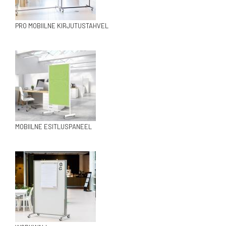
PRO MOBIILNE KIRJUTUSTAHVEL
MOBIILNE ESITLUSPANEEL