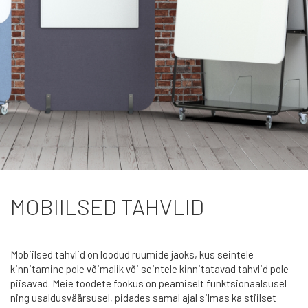
MOBIILSED TAHVLID
Mobiilsed tahvlid on loodud ruumide jaoks, kus seintele
kinnitamine pole võimalik või seintele kinnitatavad tahvlid pole
piisavad. Meie toodete fookus on peamiselt funktsionaalsusel
ning usaldusväärsusel, pidades samal ajal silmas ka stiilset