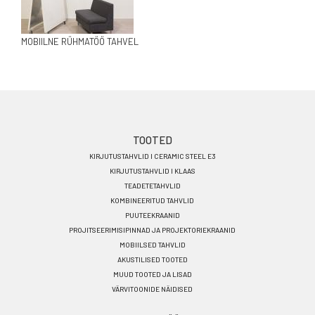
MOBIILNE RÜHMATÖÖ TAHVEL
Footer
TOOTED
KIRJUTUSTAHVLID I CERAMIC STEEL E3
menu
KIRJUTUSTAHVLID I KLAAS
ET
TEADETETAHVLID
KOMBINEERITUD TAHVLID
PUUTEEKRAANID
PROJITSEERIMISIPINNAD JA PROJEKTORIEKRAANID
MOBIILSED TAHVLID
AKUSTILISED TOOTED
MUUD TOOTED JA LISAD
VÄRVITOONIDE NÄIDISED