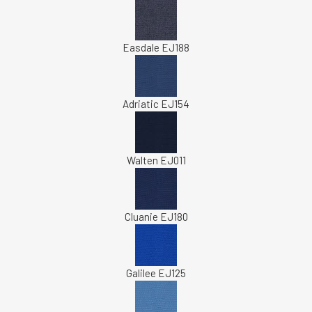
Easdale EJ188
Adriatic EJ154
Walten EJ011
Cluanie EJ180
Galilee EJ125