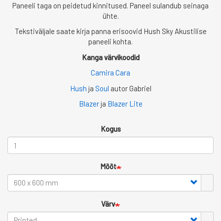
Paneeli taga on peidetud kinnitused. Paneel sulandub seinaga
ühte.
Tekstiväljale saate kirja panna erisoovid Hush Sky Akustilise
paneeli kohta.
Kanga värvikoodid
Camira Cara
Hush
ja
Soul
autor Gabriel
Blazer
ja
Blazer Lite
Kogus
Mõõt
Värv