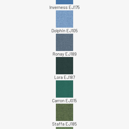
Inverness EJ175
Dolphin EJ105
Ronay EJ189
Lora EJ187
Carron EJ015
Staffa EJ185