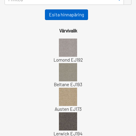
Esita hinnapäring
Värvivalik
Lomond EJ192
Beltane EJ193
Austen EJ173
Lerwick EJ194