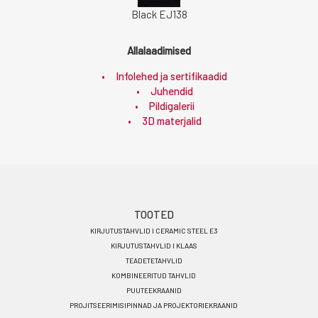
Black EJ138
Allalaadimised
Infolehed ja sertifikaadid
Juhendid
Pildigalerii
3D materjalid
Footer
TOOTED
KIRJUTUSTAHVLID I CERAMIC STEEL E3
menu
KIRJUTUSTAHVLID I KLAAS
ET
TEADETETAHVLID
KOMBINEERITUD TAHVLID
PUUTEEKRAANID
PROJITSEERIMISIPINNAD JA PROJEKTORIEKRAANID