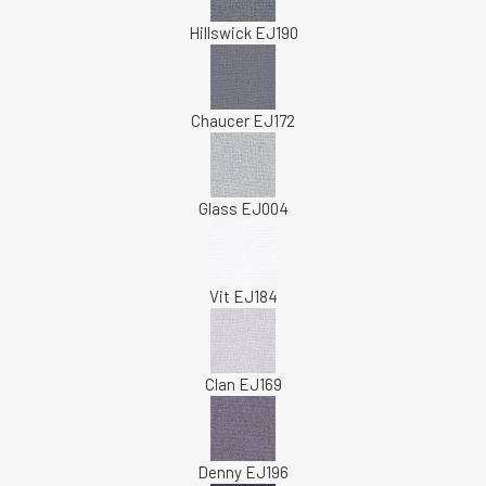
Hillswick EJ190
Chaucer EJ172
Glass EJ004
Vit EJ184
Clan EJ169
Denny EJ196