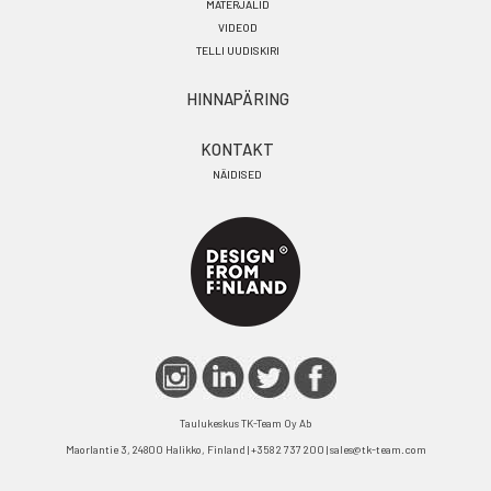
MATERJALID
VIDEOD
TELLI UUDISKIRI
HINNAPÄRING
KONTAKT
NÄIDISED
Taulukeskus TK-Team Oy Ab
Maorlantie 3, 24800 Halikko, Finland | +358 2 737 200 | sales@tk-team.com