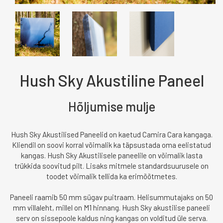
Hush Sky Akustiline Paneel
Hõljumise mulje
Hush Sky Akustilised Paneelid on kaetud Camira Cara kangaga.
Kliendil on soovi korral võimalik ka täpsustada oma eelistatud
kangas. Hush Sky Akustilisele paneelile on võimalik lasta
trükkida soovitud pilt. Lisaks mitmele standardsuurusele on
toodet võimalik tellida ka erimõõtmetes.
Paneeli raamib 50 mm sügav puitraam. Helisummutajaks on 50
mm villaleht, millel on M1 hinnang. Hush Sky akustilise paneeli
serv on sissepoole kaldus ning kangas on volditud üle serva.