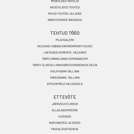
MOBIILSED TAHVLID
AKUSTILISED TOOTED
MUUD TOOTED JA LISAD
VÄRVITOONIDE NÄIDISED
TEHTUD TÖÖD
PILDIGALERII
HELSINGI URBAN ENVIRONMENT HOUSE
LASTEAED KORENTO, HELSINGI
TARTU ANNELINNA GÜMNAASIUM
TARTU ÜLIKOOLI INNOVATSIOONIKESKUS DELTA
HOLM BANK TALLINN
SWEDBANK, TALLINN
EPICENTRILE HELSINGILE
ETTEVÕTE
JÄTKUSUUTLIKKUS
ALLALAADIMISEKS
UUDISED
NAPUNAITED JA IDEED
PAIGALDUSTEENUS