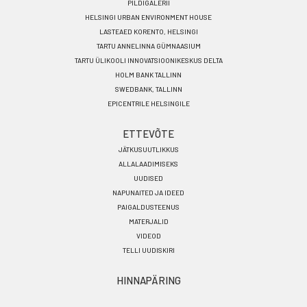
PILDIGALERII
HELSINGI URBAN ENVIRONMENT HOUSE
LASTEAED KORENTO, HELSINGI
TARTU ANNELINNA GÜMNAASIUM
TARTU ÜLIKOOLI INNOVATSIOONIKESKUS DELTA
HOLM BANK TALLINN
SWEDBANK, TALLINN
EPICENTRILE HELSINGILE
ETTEVÕTE
JÄTKUSUUTLIKKUS
ALLALAADIMISEKS
UUDISED
NAPUNAITED JA IDEED
PAIGALDUSTEENUS
MATERJALID
VIDEOD
TELLI UUDISKIRI
HINNAPÄRING