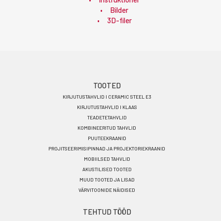
Bilder
3D-filer
Footer
TOOTED
KIRJUTUSTAHVLID I CERAMIC STEEL E3
menu
KIRJUTUSTAHVLID I KLAAS
ET
TEADETETAHVLID
KOMBINEERITUD TAHVLID
PUUTEEKRAANID
PROJITSEERIMISIPINNAD JA PROJEKTORIEKRAANID
MOBIILSED TAHVLID
AKUSTILISED TOOTED
MUUD TOOTED JA LISAD
VÄRVITOONIDE NÄIDISED
TEHTUD TÖÖD