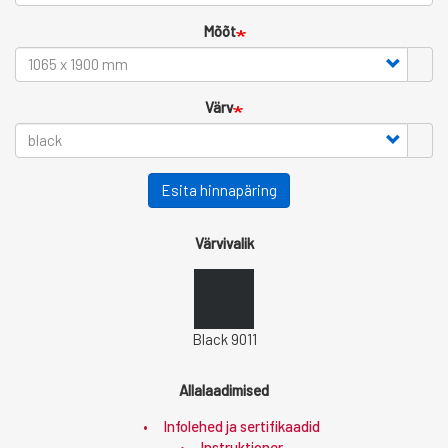
Mõõt
Värv
Esita hinnapäring
Värvivalik
Black 9011
Allalaadimised
Infolehed ja sertifikaadid
Instruktioner