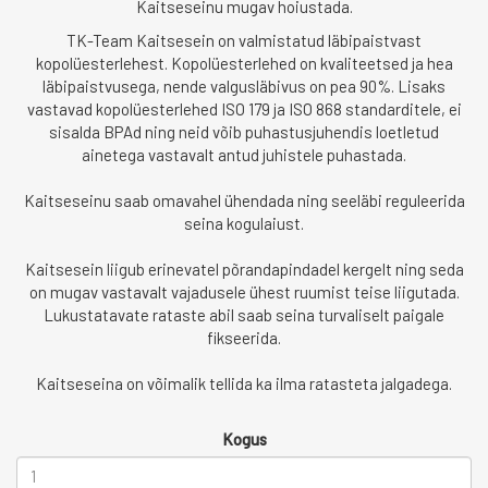
Kaitseseinu mugav hoiustada.
TK-Team Kaitsesein on valmistatud läbipaistvast
kopolüesterlehest. Kopolüesterlehed on kvaliteetsed ja hea
läbipaistvusega, nende valgusläbivus on pea 90%. Lisaks
vastavad kopolüesterlehed ISO 179 ja ISO 868 standarditele, ei
sisalda BPAd ning neid võib puhastusjuhendis loetletud
ainetega vastavalt antud juhistele puhastada.
Kaitseseinu saab omavahel ühendada ning seeläbi reguleerida
seina kogulaiust.
Kaitsesein liigub erinevatel põrandapindadel kergelt ning seda
on mugav vastavalt vajadusele ühest ruumist teise liigutada.
Lukustatavate rataste abil saab seina turvaliselt paigale
fikseerida.
Kaitseseina on võimalik tellida ka ilma ratasteta jalgadega.
Kogus