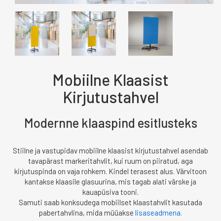
Mobiilne Klaasist
Kirjutustahvel
Modernne klaaspind esitlusteks
Stiilne ja vastupidav mobiilne klaasist kirjutustahvel asendab
tavapärast markeritahvlit, kui ruum on piiratud, aga
kirjutuspinda on vaja rohkem. Kindel terasest alus. Värvitoon
kantakse klaasile glasuurina, mis tagab alati värske ja
kauapüsiva tooni.
Samuti saab konksudega mobiilset klaastahvlit kasutada
pabertahvlina, mida müüakse
lisaseadmena.