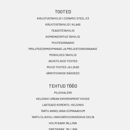
Footer
TOOTED
KIRJUTUSTAHVLID I CERAMIC STEEL E3
menu
KIRJUTUSTAHVLID I KLAAS
ET
TEADETETAHVLID
KOMBINEERITUD TAHVLID
PUUTEEKRAANID
PROJITSEERIMISIPINNAD JA PROJEKTORIEKRAANID
MOBIILSED TAHVLID
AKUSTILISED TOOTED
MUUD TOOTED JA LISAD
VÄRVITOONIDE NÄIDISED
TEHTUD TÖÖD
PILDIGALERII
HELSINGI URBAN ENVIRONMENT HOUSE
LASTEAED KORENTO, HELSINGI
TARTU ANNELINNA GÜMNAASIUM
TARTU ÜLIKOOLI INNOVATSIOONIKESKUS DELTA
HOLM BANK TALLINN
SWEDBANK, TALLINN