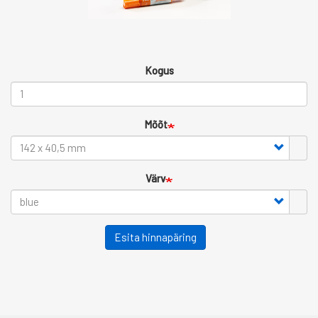
Kogus
Mõõt
Värv
Esita hinnapäring