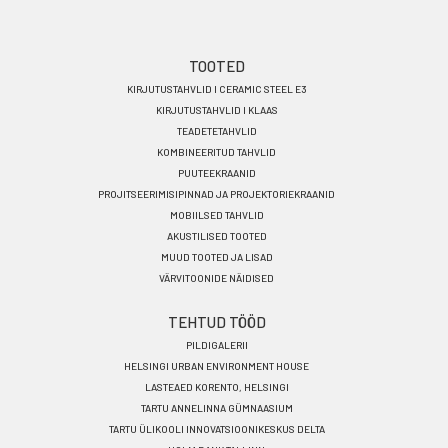
Footer
TOOTED
KIRJUTUSTAHVLID I CERAMIC STEEL E3
menu
KIRJUTUSTAHVLID I KLAAS
ET
TEADETETAHVLID
KOMBINEERITUD TAHVLID
PUUTEEKRAANID
PROJITSEERIMISIPINNAD JA PROJEKTORIEKRAANID
MOBIILSED TAHVLID
AKUSTILISED TOOTED
MUUD TOOTED JA LISAD
VÄRVITOONIDE NÄIDISED
TEHTUD TÖÖD
PILDIGALERII
HELSINGI URBAN ENVIRONMENT HOUSE
LASTEAED KORENTO, HELSINGI
TARTU ANNELINNA GÜMNAASIUM
TARTU ÜLIKOOLI INNOVATSIOONIKESKUS DELTA