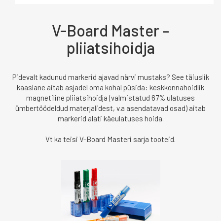
V-Board Master –
pliiatsihoidja
Pidevalt kadunud markerid ajavad närvi mustaks? See täiuslik
kaaslane aitab asjadel oma kohal püsida: keskkonnahoidlik
magnetiline pliiatsihoidja (valmistatud 67% ulatuses
ümbertöödeldud materjalidest, v.a asendatavad osad) aitab
markerid alati käeulatuses hoida.
Vt ka teisi V-Board Masteri sarja tooteid.