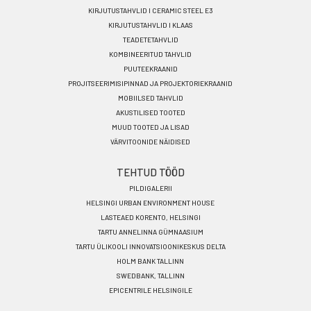
KIRJUTUSTAHVLID I CERAMIC STEEL E3
menu
KIRJUTUSTAHVLID I KLAAS
ET
TEADETETAHVLID
KOMBINEERITUD TAHVLID
PUUTEEKRAANID
PROJITSEERIMISIPINNAD JA PROJEKTORIEKRAANID
MOBIILSED TAHVLID
AKUSTILISED TOOTED
MUUD TOOTED JA LISAD
VÄRVITOONIDE NÄIDISED
TEHTUD TÖÖD
PILDIGALERII
HELSINGI URBAN ENVIRONMENT HOUSE
LASTEAED KORENTO, HELSINGI
TARTU ANNELINNA GÜMNAASIUM
TARTU ÜLIKOOLI INNOVATSIOONIKESKUS DELTA
HOLM BANK TALLINN
SWEDBANK, TALLINN
EPICENTRILE HELSINGILE