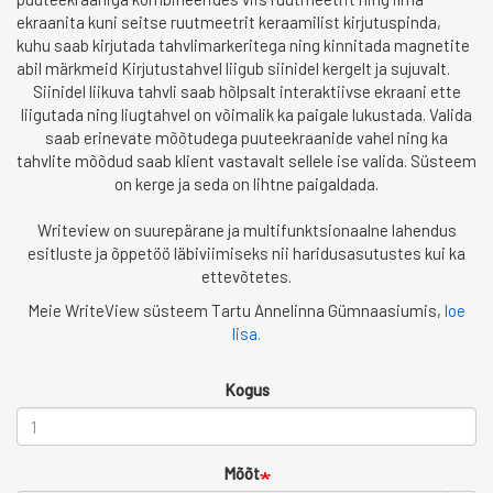
ekraanita kuni seitse ruutmeetrit keraamilist kirjutuspinda,
kuhu saab kirjutada tahvlimarkeritega ning kinnitada magnetite
abil märkmeid Kirjutustahvel liigub siinidel kergelt ja sujuvalt.
Siinidel liikuva tahvli saab hõlpsalt interaktiivse ekraani ette
liigutada ning liugtahvel on võimalik ka paigale lukustada. Valida
saab erinevate mõõtudega puuteekraanide vahel ning ka
tahvlite mõõdud saab klient vastavalt sellele ise valida. Süsteem
on kerge ja seda on lihtne paigaldada.
Writeview on suurepärane ja multifunktsionaalne lahendus
esitluste ja õppetöö läbiviimiseks nii haridusasutustes kui ka
ettevõtetes.
Meie WriteView süsteem Tartu Annelinna Gümnaasiumis,
loe
lisa.
Kogus
Mõõt