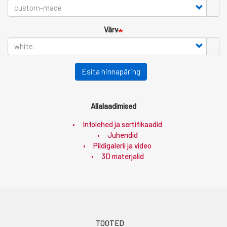
Värv
Esita hinnapäring
Allalaadimised
Infolehed ja sertifikaadid
Juhendid
Pildigalerii ja video
3D materjalid
Footer
TOOTED