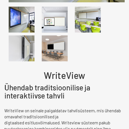
WriteView
Ühendab traditsioonilise ja
interaktiivse tahvli
WriteView on seinale paigaldatav tahvlisüsteem, mis ühendab
omavahel traditsioonilised ja
digtaalsed esitlusvõimalused. Writeview süsteem pakub
puuteekraaniga kombineerides viis ruutmeetrit ning ilma