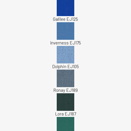
Galilee EJ125
Inverness EJ175
Dolphin EJ105
Ronay EJ189
Lora EJ187