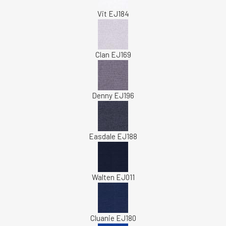
Vit EJ184
Clan EJ169
Denny EJ196
Easdale EJ188
Walten EJ011
Cluanie EJ180