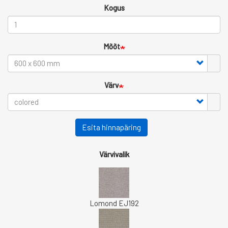
Kogus
Mõõt
Värv
Esita hinnapäring
Värvivalik
Lomond EJ192