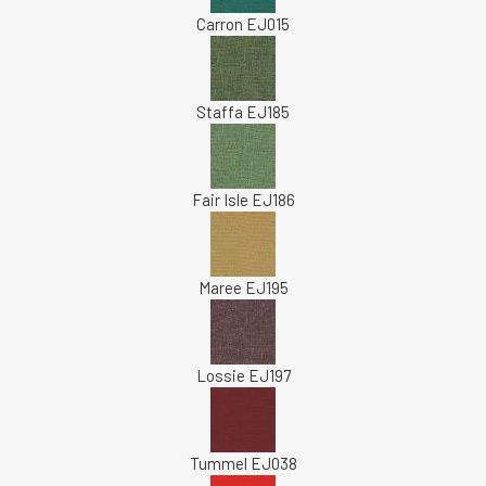
Carron EJ015
Staffa EJ185
Fair Isle EJ186
Maree EJ195
Lossie EJ197
Tummel EJ038