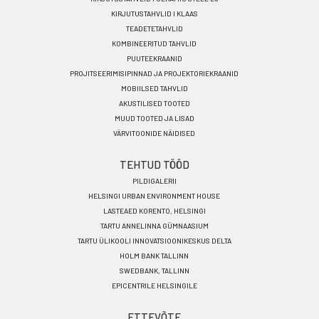
menu
KIRJUTUSTAHVLID I KLAAS
ET
TEADETETAHVLID
KOMBINEERITUD TAHVLID
PUUTEEKRAANID
PROJITSEERIMISIPINNAD JA PROJEKTORIEKRAANID
MOBIILSED TAHVLID
AKUSTILISED TOOTED
MUUD TOOTED JA LISAD
VÄRVITOONIDE NÄIDISED
TEHTUD TÖÖD
PILDIGALERII
HELSINGI URBAN ENVIRONMENT HOUSE
LASTEAED KORENTO, HELSINGI
TARTU ANNELINNA GÜMNAASIUM
TARTU ÜLIKOOLI INNOVATSIOONIKESKUS DELTA
HOLM BANK TALLINN
SWEDBANK, TALLINN
EPICENTRILE HELSINGILE
ETTEVÕTE