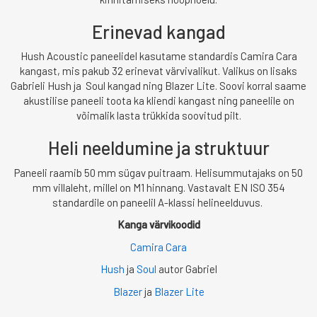
Erinevad kangad
Hush Acoustic paneelidel kasutame standardis Camira Cara
kangast, mis pakub 32 erinevat värvivalikut. Valikus on lisaks
Gabrieli Hush ja Soul kangad ning Blazer Lite. Soovi korral saame
akustilise paneeli toota ka kliendi kangast ning paneelile on
võimalik lasta trükkida soovitud pilt.
Heli neeldumine ja struktuur
Paneeli raamib 50 mm sügav puitraam. Helisummutajaks on 50
mm villaleht, millel on M1 hinnang. Vastavalt EN ISO 354
standardile on paneelil A-klassi helineelduvus.
Kanga värvikoodid
Camira Cara
Hush
ja
Soul
autor Gabriel
Blazer
ja
Blazer Lite