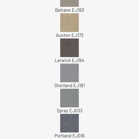
Beltane EJ193
Austen EJ173
Lerwick EJ194
Shetland EJ191
Spray EJ033
Portland EJ016