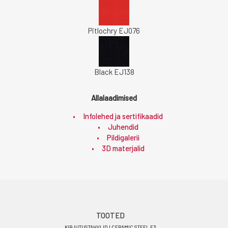
Pitlochry EJ076
Black EJ138
Allalaadimised
Infolehed ja sertifikaadid
Juhendid
Pildigalerii
3D materjalid
Footer
TOOTED
KIRJUTUSTAHVLID I CERAMIC STEEL E3