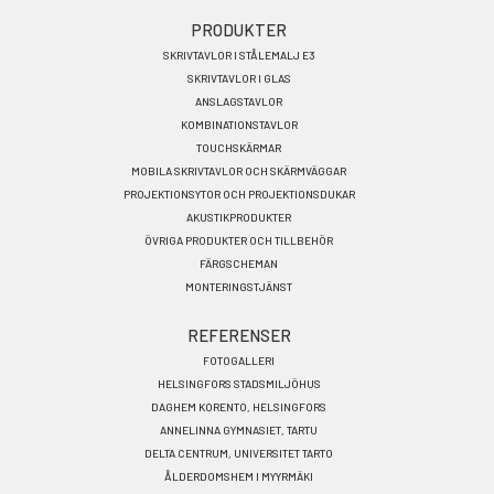
Footer
PRODUKTER
SKRIVTAVLOR I STÅLEMALJ E3
menu
SKRIVTAVLOR I GLAS
SV
ANSLAGSTAVLOR
KOMBINATIONSTAVLOR
TOUCHSKÄRMAR
MOBILA SKRIVTAVLOR OCH SKÄRMVÄGGAR
PROJEKTIONSYTOR OCH PROJEKTIONSDUKAR
AKUSTIKPRODUKTER
ÖVRIGA PRODUKTER OCH TILLBEHÖR
FÄRGSCHEMAN
MONTERINGSTJÄNST
REFERENSER
FOTOGALLERI
HELSINGFORS STADSMILJÖHUS
DAGHEM KORENTO, HELSINGFORS
ANNELINNA GYMNASIET, TARTU
DELTA CENTRUM, UNIVERSITET TARTO
ÅLDERDOMSHEM I MYYRMÄKI