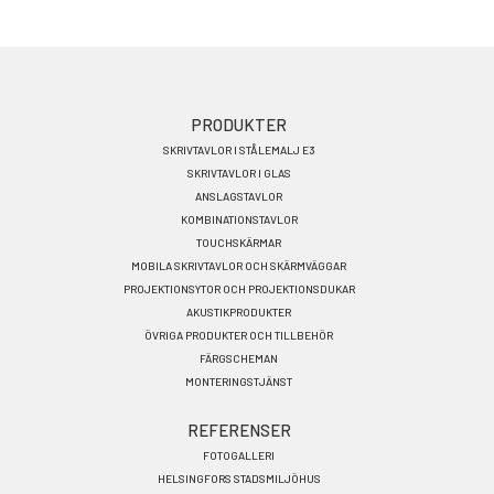
Footer
PRODUKTER
SKRIVTAVLOR I STÅLEMALJ E3
menu
SKRIVTAVLOR I GLAS
SV
ANSLAGSTAVLOR
KOMBINATIONSTAVLOR
TOUCHSKÄRMAR
MOBILA SKRIVTAVLOR OCH SKÄRMVÄGGAR
PROJEKTIONSYTOR OCH PROJEKTIONSDUKAR
AKUSTIKPRODUKTER
ÖVRIGA PRODUKTER OCH TILLBEHÖR
FÄRGSCHEMAN
MONTERINGSTJÄNST
REFERENSER
FOTOGALLERI
HELSINGFORS STADSMILJÖHUS