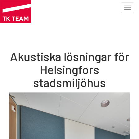
Toggl
navig
Hoppa
till
huvudinnehåll
Akustiska lösningar för
Helsingfors
stadsmiljöhus