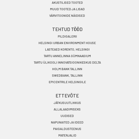
AKUSTILISED TOOTED
MUUD TOOTED JA LISAD
VÄRVITOONIDE NÄIDISED
TEHTUD TÖÖD
PILDIGALERII
HELSINGI URBAN ENVIRONMENT HOUSE
LASTEAED KORENTO, HELSINGI
TARTU ANNELINNA GÜMNAASIUM
TARTU ÜLIKOOLI INNOVATSIOONIKESKUS DELTA
HOLM BANK TALLINN
SWEDBANK, TALLINN
EPICENTRILE HELSINGILE
ETTEVÕTE
JÄTKUSUUTLIKKUS
ALLALAADIMISEKS
UUDISED
NAPUNAITED JA IDEED
PAIGALDUSTEENUS
MATERJALID