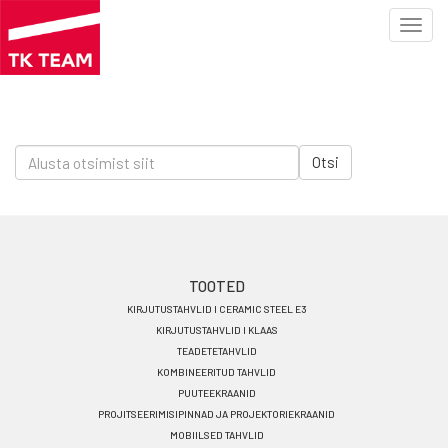
Toggl
navig
Liigu
edasi
Otsi
põhisisu
juurde
Footer
TOOTED
KIRJUTUSTAHVLID I CERAMIC STEEL E3
menu
KIRJUTUSTAHVLID I KLAAS
ET
TEADETETAHVLID
KOMBINEERITUD TAHVLID
PUUTEEKRAANID
PROJITSEERIMISIPINNAD JA PROJEKTORIEKRAANID
MOBIILSED TAHVLID