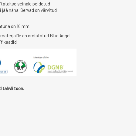
itatakse seinale peidetud
ei jää näha. Servad on värvitud
atuna on 16 mm.
imaterjalile on omistatud Blue Angel,
ifikaadid.
d tahvli toon.