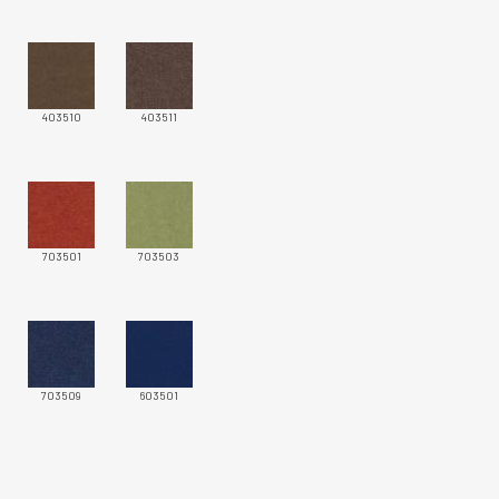
403510
403511
703501
703503
703509
603501