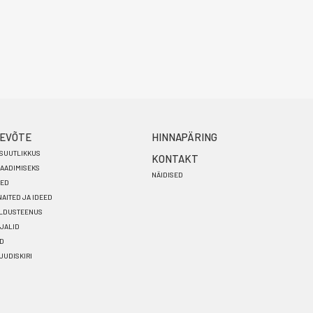
EVÕTE
HINNAPÄRING
SUUTLIKKUS
KONTAKT
AADIMISEKS
NÄIDISED
SED
AITED JA IDEED
ALDUSTEENUS
JALID
OD
 UUDISKIRI