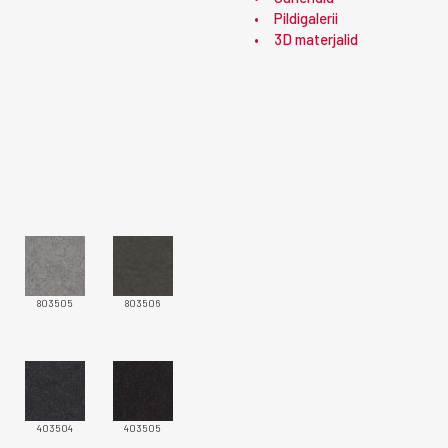
Pildigalerii
3D materjalid
803505
803506
403504
403505