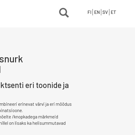
FI
EN
SV
ET
usnurk
l
aktsenti eri toonide ja
mbineeri erinevat värvi ja eri mõõdus
inatsioone.
pnõelte /knopkadega märkmeid
illel on lisaks ka helisummutavad