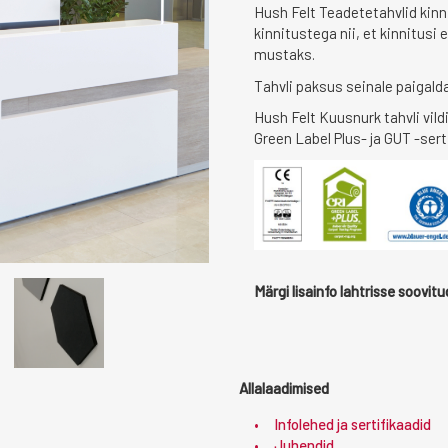
Hush Felt Teadetetahvlid kinn
kinnitustega nii, et kinnitusi 
mustaks.
Tahvli paksus seinale paigald
Hush Felt Kuusnurk tahvli vild
Green Label Plus- ja GUT -sert
Märgi lisainfo lahtrisse soovitu
Allalaadimised
Infolehed ja sertifikaadid
Juhendid