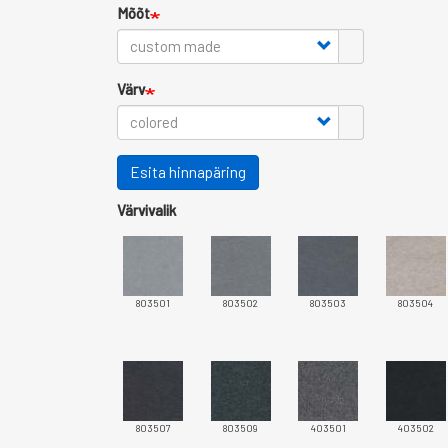
Mõõt
Värv
Esita hinnapäring
Värvivalik
803501
803502
803503
803504
803507
803509
403501
403502