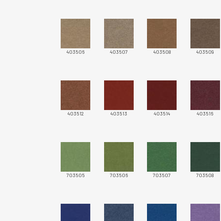
403506
403507
403508
403509
403512
403513
403514
403516
703505
703506
703507
703508