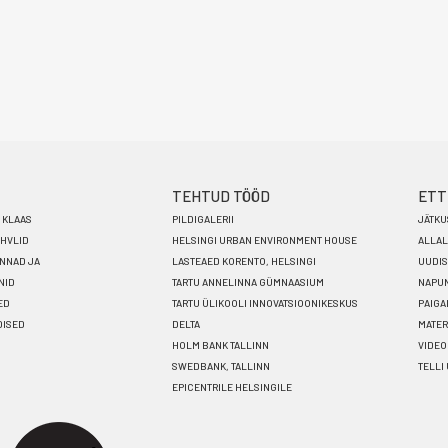
TEHTUD TÖÖD
ETT
I KLAAS
PILDIGALERII
JÄTKU
AHVLID
HELSINGI URBAN ENVIRONMENT HOUSE
ALLAL
INNAD JA
LASTEAED KORENTO, HELSINGI
UUDI
NID
TARTU ANNELINNA GÜMNAASIUM
NAPUN
ED
TARTU ÜLIKOOLI INNOVATSIOONIKESKUS
PAIG
DISED
DELTA
MATER
HOLM BANK TALLINN
VIDE
SWEDBANK, TALLINN
TELLI
EPICENTRILE HELSINGILE