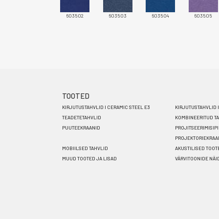
603502
603503
603504
603505
TOOTED
Footer
KIRJUTUSTAHVLID I CERAMIC STEEL E3
KIRJUTUSTAHVLID 
menu
TEADETETAHVLID
KOMBINEERITUD T
PUUTEEKRAANID
PROJITSEERIMISIP
ET
PROJEKTORIEKRAA
MOBIILSED TAHVLID
AKUSTILISED TOOT
MUUD TOOTED JA LISAD
VÄRVITOONIDE NÄI