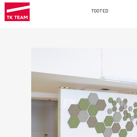
TOOTED
Main
Liigu
menu
edasi
ET
põhisisu
juurde