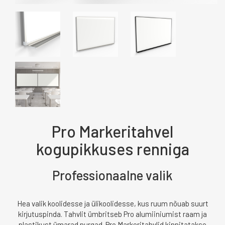
Pro Markeritahvel
kogupikkuses renniga
Professionaalne valik
Hea valik koolidesse ja ülikoolidesse, kus ruum nõuab suurt
kirjutuspinda. Tahvlit ümbritseb Pro alumiiniumist raam ja
plastikust ümarad nurgad. Pro Markeritahvlid kinnitatakse