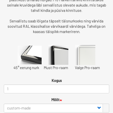
seinale kruvidega läbi servaliistus olevate aukude, mis tagab
tahvli kindla ja püsiva kinnituse.
Servaliistu saab lõigata täpselt täisnurkseks ning värvida
soovitud RAL klassikalise värvikaardi värvidega. Tahvliga on
kaasas täispikk markerirenn.
45° eerung nurk Must Pro-raam Valge Pro-raam
Kogus
Mõõt