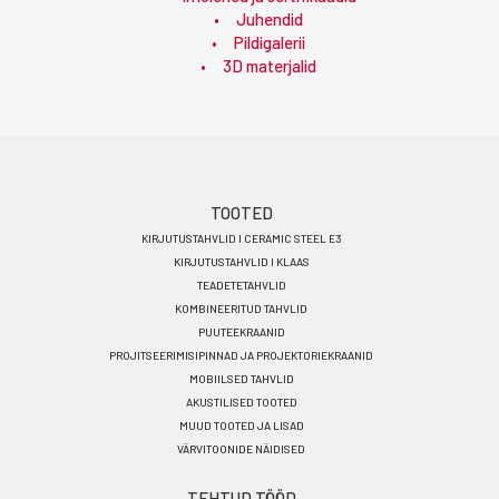
Juhendid
Pildigalerii
3D materjalid
Footer
TOOTED
KIRJUTUSTAHVLID I CERAMIC STEEL E3
menu
KIRJUTUSTAHVLID I KLAAS
ET
TEADETETAHVLID
KOMBINEERITUD TAHVLID
PUUTEEKRAANID
PROJITSEERIMISIPINNAD JA PROJEKTORIEKRAANID
MOBIILSED TAHVLID
AKUSTILISED TOOTED
MUUD TOOTED JA LISAD
VÄRVITOONIDE NÄIDISED
TEHTUD TÖÖD