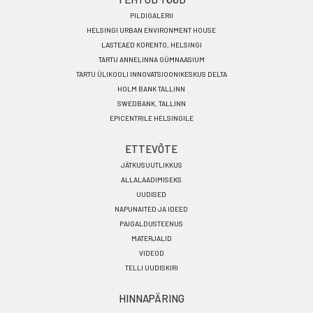
PILDIGALERII
HELSINGI URBAN ENVIRONMENT HOUSE
LASTEAED KORENTO, HELSINGI
TARTU ANNELINNA GÜMNAASIUM
TARTU ÜLIKOOLI INNOVATSIOONIKESKUS DELTA
HOLM BANK TALLINN
SWEDBANK, TALLINN
EPICENTRILE HELSINGILE
ETTEVÕTE
JÄTKUSUUTLIKKUS
ALLALAADIMISEKS
UUDISED
NAPUNAITED JA IDEED
PAIGALDUSTEENUS
MATERJALID
VIDEOD
TELLI UUDISKIRI
HINNAPÄRING