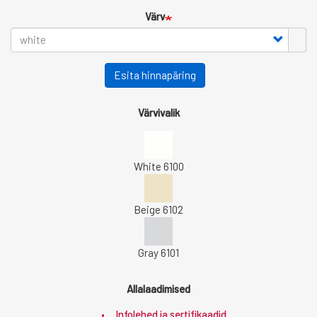
Värv
Esita hinnapäring
Värvivalik
White 6100
Beige 6102
Gray 6101
Allalaadimised
Infolehed ja sertifikaadid