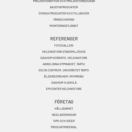
PROJEKTIONSYTOR OCH PROJEKTIONSDUKAR
AKUSTIKPRODUKTER
ÖVRIGA PRODUKTER OCH TILLBEHÖR
FÄRGSCHEMAN
MONTERINGSTJÄNST
REFERENSER
FOTOGALLERI
HELSINGFORS STADSMILJÖHUS
DAGHEM KORENTO, HELSINGFORS
ANNELINNA GYMNASIET, TARTU
DELTA CENTRUM, UNIVERSITET TARTO
ÅLDERDOMSHEM I MYYRMÄKI
DAGHEM YLISKYLÄ
EPICENTER HELSINGFORS
FÖRETAG
HÅLLBARHET
NEDLADDNINGAR
TIPS OCH IDÉER
PRODUKTMATERIAL