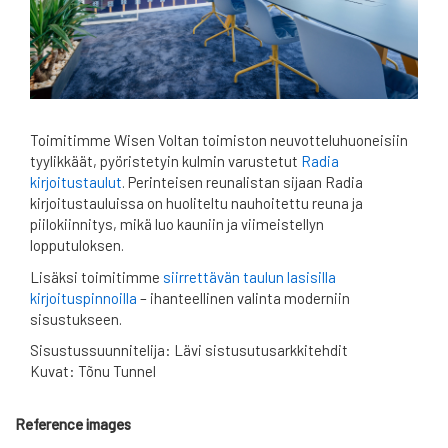
Toimitimme Wisen Voltan toimiston neuvotteluhuoneisiin
tyylikkäät, pyöristetyin kulmin varustetut
Radia
kirjoitustaulut
. Perinteisen reunalistan sijaan Radia
kirjoitustauluissa on huoliteltu nauhoitettu reuna ja
piilokiinnitys, mikä luo kauniin ja viimeistellyn
lopputuloksen.
Lisäksi toimitimme
siirrettävän taulun lasisilla
kirjoituspinnoilla
– ihanteellinen valinta moderniin
sisustukseen.
Sisustussuunnitelija: Lävi sistusutusarkkitehdit
Kuvat: Tõnu Tunnel
Reference images