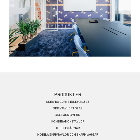
Footer
PRODUKTER
SKRIVTAVLOR I STÅLEMALJ E3
menu
SKRIVTAVLOR I GLAS
SV
ANSLAGSTAVLOR
KOMBINATIONSTAVLOR
TOUCHSKÄRMAR
MOBILA SKRIVTAVLOR OCH SKÄRMVÄGGAR