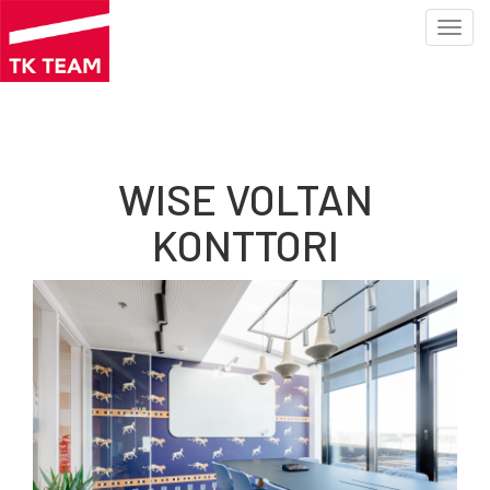
Toggl
navig
Hoppa
till
huvudinnehåll
WISE VOLTAN
KONTTORI