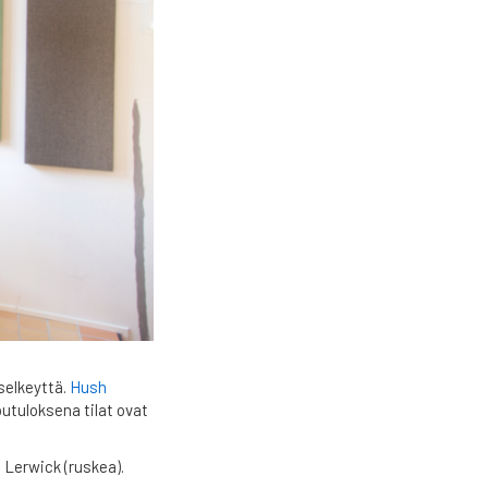
selkeyttä.
Hush
utuloksena tilat ovat
a Lerwick (ruskea).