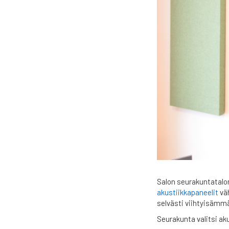
Salon seurakuntatalon 
akustiikkapaneelit
väh
selvästi viihtyisämm
Seurakunta valitsi ak