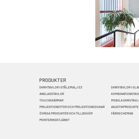
PRODUKTER
Footer
SKRIVTAVLOR I STÅLEMALJ E3
SKRIVTAVLOR I GLA
menu
ANSLAGSTAVLOR
KOMBINATIONSTAV
TOUCHSKÄRMAR
MOBILA SKRIVTAV
SV
PROJEKTIONSYTOR OCH PROJEKTIONSDUKAR
AKUSTIKPRODUKTE
ÖVRIGA PRODUKTER OCH TILLBEHÖR
FÄRGSCHEMAN
MONTERINGSTJÄNST