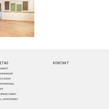
ETAG
KONTAKT
BARHET
ADDNINGAR
OCH IDÉER
KTMATERIAL
TER
ERINGSTJÄNST
LL NYHETSBREV