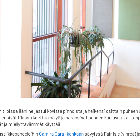
tiloissa ääni heijastui kovista pinnoista ja heikensi osittain puheen 
ensivät tilassa koettua hälyä ja paransivat puheen kuuluvuutta. Lopp
ät ja miellyttävämmät käyttää.
ustiikkapaneeleihin
Camira Cara -kankaan
sävyissä Fair Isle (vihreä) j