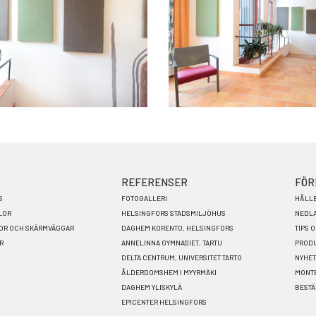
REFERENSER
FÖR
S
FOTOGALLERI
HÅLL
LOR
HELSINGFORS STADSMILJÖHUS
NEDL
LOR OCH SKÄRMVÄGGAR
DAGHEM KORENTO, HELSINGFORS
TIPS 
R
ANNELINNA GYMNASIET, TARTU
PRODU
DELTA CENTRUM, UNIVERSITET TARTO
NYHE
ÅLDERDOMSHEM I MYYRMÄKI
MONT
DAGHEM YLISKYLÄ
BESTÄ
EPICENTER HELSINGFORS