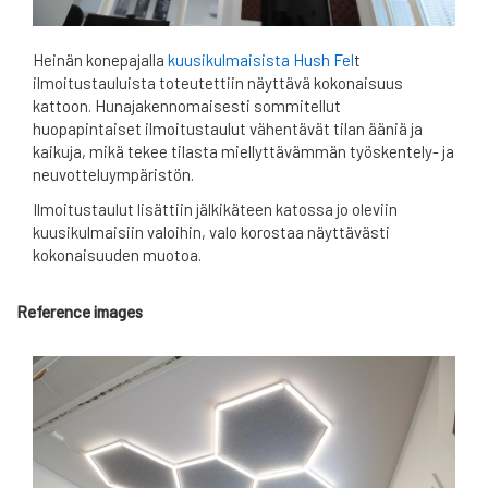
Heinän konepajalla
kuusikulmaisista Hush Fel
t
ilmoitustauluista toteutettiin näyttävä kokonaisuus
kattoon. Hunajakennomaisesti sommitellut
huopapintaiset ilmoitustaulut vähentävät tilan ääniä ja
kaikuja, mikä tekee tilasta miellyttävämmän työskentely- ja
neuvotteluympäristön.
Ilmoitustaulut lisättiin jälkikäteen katossa jo oleviin
kuusikulmaisiin valoihin, valo korostaa näyttävästi
kokonaisuuden muotoa.
Reference images