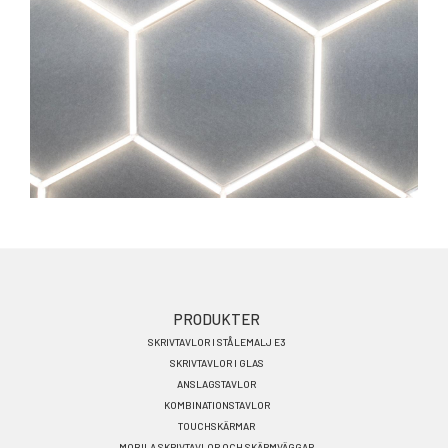
Footer
PRODUKTER
SKRIVTAVLOR I STÅLEMALJ E3
menu
SKRIVTAVLOR I GLAS
SV
ANSLAGSTAVLOR
KOMBINATIONSTAVLOR
TOUCHSKÄRMAR
MOBILA SKRIVTAVLOR OCH SKÄRMVÄGGAR