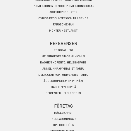
PROJEKTIONSYTOR OCH PROJEKTIONSDUKAR
AKUSTIKPRODUKTER
ÖVRIGA PRODUKTER OCH TILLBEHÖR
FÄRGSCHEMAN
MONTERINGSTJÄNST
REFERENSER
FOTOGALLERI
HELSINGFORS STADSMILJÖHUS
DAGHEM KORENTO, HELSINGFORS
ANNELINNA GYMNASIET, TARTU
DELTA CENTRUM, UNIVERSITET TARTO
ÅLDERDOMSHEM I MYYRMÄKI
DAGHEM YLISKYLÄ
EPICENTER HELSINGFORS
FÖRETAG
HÅLLBARHET
NEDLADDNINGAR
TIPS OCH IDÉER