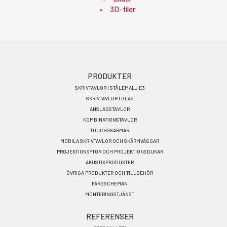
3D-filer
Footer
PRODUKTER
SKRIVTAVLOR I STÅLEMALJ E3
menu
SKRIVTAVLOR I GLAS
SV
ANSLAGSTAVLOR
KOMBINATIONSTAVLOR
TOUCHSKÄRMAR
MOBILA SKRIVTAVLOR OCH SKÄRMVÄGGAR
PROJEKTIONSYTOR OCH PROJEKTIONSDUKAR
AKUSTIKPRODUKTER
ÖVRIGA PRODUKTER OCH TILLBEHÖR
FÄRGSCHEMAN
MONTERINGSTJÄNST
REFERENSER