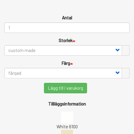
Antal
Storlek
Färg
Lägg till i varukorg
Tillläggsinformation
White 6100