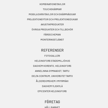
SV
KOMBINATIONSTAVLOR
TOUCHSKÄRMAR
MOBILA SKRIVTAVLOR OCH SKÄRMVÄGGAR
PROJEKTIONSYTOR OCH PROJEKTIONSDUKAR
AKUSTIKPRODUKTER
ÖVRIGA PRODUKTER OCH TILLBEHÖR
FÄRGSCHEMAN
MONTERINGSTJÄNST
REFERENSER
FOTOGALLERI
HELSINGFORS STADSMILJÖHUS
DAGHEM KORENTO, HELSINGFORS
ANNELINNA GYMNASIET, TARTU
DELTA CENTRUM, UNIVERSITET TARTO
ÅLDERDOMSHEM I MYYRMÄKI
DAGHEM YLISKYLÄ
EPICENTER HELSINGFORS
FÖRETAG
HÅLLBARHET