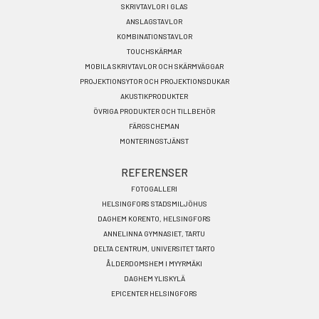
menu
SKRIVTAVLOR I GLAS
SV
ANSLAGSTAVLOR
KOMBINATIONSTAVLOR
TOUCHSKÄRMAR
MOBILA SKRIVTAVLOR OCH SKÄRMVÄGGAR
PROJEKTIONSYTOR OCH PROJEKTIONSDUKAR
AKUSTIKPRODUKTER
ÖVRIGA PRODUKTER OCH TILLBEHÖR
FÄRGSCHEMAN
MONTERINGSTJÄNST
REFERENSER
FOTOGALLERI
HELSINGFORS STADSMILJÖHUS
DAGHEM KORENTO, HELSINGFORS
ANNELINNA GYMNASIET, TARTU
DELTA CENTRUM, UNIVERSITET TARTO
ÅLDERDOMSHEM I MYYRMÄKI
DAGHEM YLISKYLÄ
EPICENTER HELSINGFORS