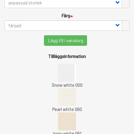
Färg
Lägg till i varukorg
Tillläggsinformation
Snow white 000
Pearl white 060
Ivory white 061