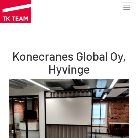
Toggl
navig
Hoppa
till
huvudinnehåll
Konecranes Global Oy,
Hyvinge