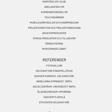
SKRIVTAVLOR I GLAS
SV
ANSLAGSTAVLOR
KOMBINATIONSTAVLOR
TOUCHSKÄRMAR
MOBILA SKRIVTAVLOR OCH SKÄRMVÄGGAR
PROJEKTIONSYTOR OCH PROJEKTIONSDUKAR
AKUSTIKPRODUKTER
ÖVRIGA PRODUKTER OCH TILLBEHÖR
FÄRGSCHEMAN
MONTERINGSTJÄNST
REFERENSER
FOTOGALLERI
HELSINGFORS STADSMILJÖHUS
DAGHEM KORENTO, HELSINGFORS
ANNELINNA GYMNASIET, TARTU
DELTA CENTRUM, UNIVERSITET TARTO
ÅLDERDOMSHEM I MYYRMÄKI
DAGHEM YLISKYLÄ
EPICENTER HELSINGFORS