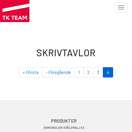
Toggl
navig
Hoppa
till
huvudinnehåll
SKRIVTAVLOR
Paginering
First
« Första
Föregående
‹ Föregående
Sida
1
Sida
2
Sida
3
Nuvarande
4
page
sida
sida
Footer
PRODUKTER
SKRIVTAVLOR I STÅLEMALJ E3
menu