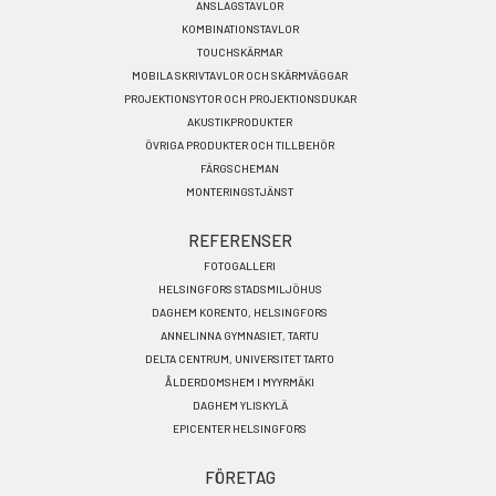
SV
ANSLAGSTAVLOR
KOMBINATIONSTAVLOR
TOUCHSKÄRMAR
MOBILA SKRIVTAVLOR OCH SKÄRMVÄGGAR
PROJEKTIONSYTOR OCH PROJEKTIONSDUKAR
AKUSTIKPRODUKTER
ÖVRIGA PRODUKTER OCH TILLBEHÖR
FÄRGSCHEMAN
MONTERINGSTJÄNST
REFERENSER
FOTOGALLERI
HELSINGFORS STADSMILJÖHUS
DAGHEM KORENTO, HELSINGFORS
ANNELINNA GYMNASIET, TARTU
DELTA CENTRUM, UNIVERSITET TARTO
ÅLDERDOMSHEM I MYYRMÄKI
DAGHEM YLISKYLÄ
EPICENTER HELSINGFORS
FÖRETAG