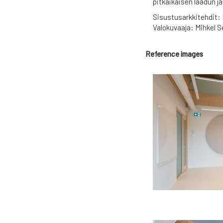
pitkäikäisen laadun j
Sisustusarkkitehdit: 
Valokuvaaja: Mihkel 
Reference images