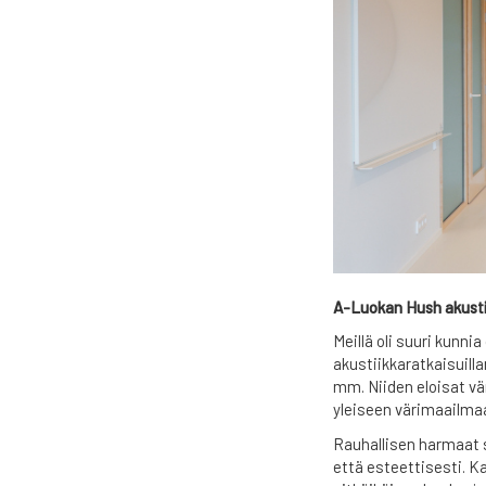
A-Luokan Hush akusti
Meillä oli suuri kunn
akustiikkaratkaisuill
mm. Niiden eloisat vär
yleiseen värimaailma
Rauhallisen harmaat s
että esteettisesti. Ka