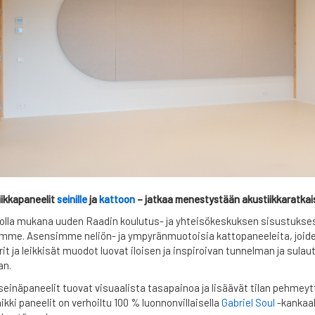
ikkapaneelit
seinille
ja
kattoon
– jatkaa menestystään akustiikkaratka
ia olla mukana uuden Raadin koulutus- ja yhteisökeskuksen sisustuks
amme. Asensimme neliön- ja ympyränmuotoisia kattopaneeleita, joiden
it ja leikkisät muodot luovat iloisen ja inspiroivan tunnelman ja sulaut
an.
einäpaneelit tuovat visuaalista tasapainoa ja lisäävät tilan pehmeyt
ikki paneelit on verhoiltu 100 % luonnonvillaisella
Gabriel Soul
-kankaal