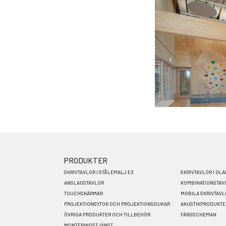
PRODUKTER
Footer
SKRIVTAVLOR I STÅLEMALJ E3
SKRIVTAVLOR I GLA
menu
ANSLAGSTAVLOR
KOMBINATIONSTAV
TOUCHSKÄRMAR
MOBILA SKRIVTAV
SV
PROJEKTIONSYTOR OCH PROJEKTIONSDUKAR
AKUSTIKPRODUKTE
ÖVRIGA PRODUKTER OCH TILLBEHÖR
FÄRGSCHEMAN
MONTERINGSTJÄNST