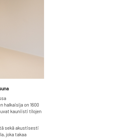
isuna
essa
 halkaisija on 1600
uvat kauniisti tilojen
tä sekä akustisesti
la, joka takaa