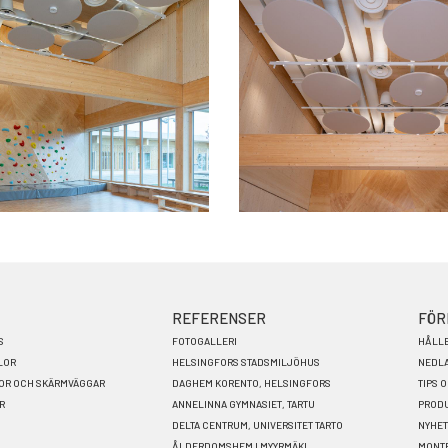
REFERENSER
FÖR
S
FOTOGALLERI
HÅLL
LOR
HELSINGFORS STADSMILJÖHUS
NEDL
LOR OCH SKÄRMVÄGGAR
DAGHEM KORENTO, HELSINGFORS
TIPS 
R
ANNELINNA GYMNASIET, TARTU
PRODU
DELTA CENTRUM, UNIVERSITET TARTO
NYHE
ÅLDERDOMSHEM I MYYRMÄKI
MONT