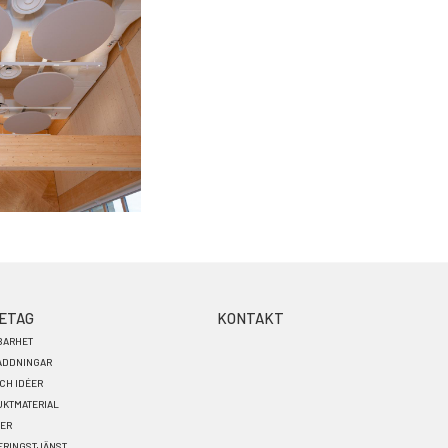
ETAG
KONTAKT
BARHET
ADDNINGAR
OCH IDÉER
KTMATERIAL
TER
ERINGSTJÄNST