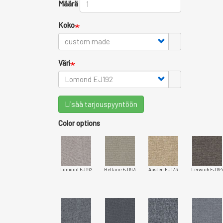
Määrä
Koko
Väri
Lisää tarjouspyyntöön
Color options
Lomond EJ192
Beltane EJ193
Austen EJ173
Lerwick EJ194