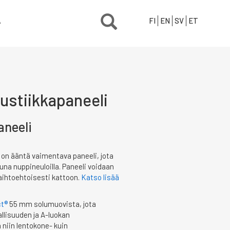
Ä
FI
EN
SV
ET
ustiikkapaneeli
aneeli
 on ääntä vaimentava paneeli, jota
una nuppineuloilla. Paneeli voidaan
vaihtoehtoisesti kattoon.
Katso lisää
t®
55 mm solumuovista, jota
llisuuden ja A-luokan
niin lentokone- kuin