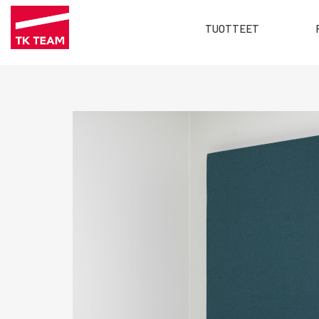
Main
TUOTTEET
menu
Hyppää
FI
pääsisältöön