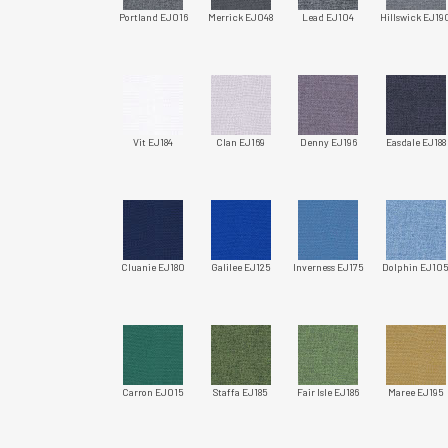
Portland EJ016
Merrick EJ048
Lead EJ104
Hillswick EJ19
Vit EJ184
Clan EJ169
Denny EJ196
Easdale EJ188
Cluanie EJ180
Galilee EJ125
Inverness EJ175
Dolphin EJ10
Carron EJ015
Staffa EJ185
Fair Isle EJ186
Maree EJ195