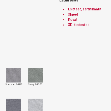
Lataa tästä
Esitteet, sertifikaatit
Ohjeet
Kuvat
3D-tiedostot
Shetland EJ191
Spray EJ033