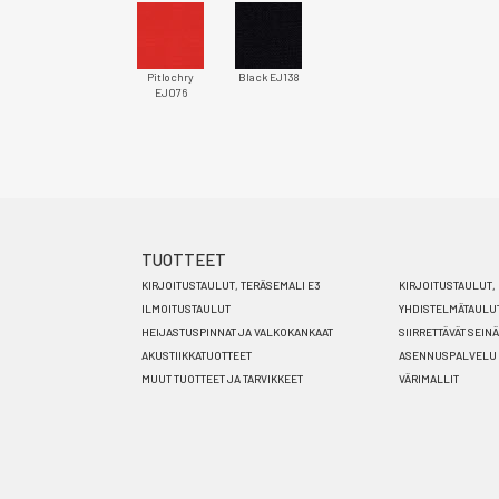
Pitlochry
Black EJ138
EJ076
TUOTTEET
Footer
KIRJOITUSTAULUT, TERÄSEMALI E3
KIRJOITUSTAULUT, 
menu
ILMOITUSTAULUT
YHDISTELMÄTAULU
HEIJASTUSPINNAT JA VALKOKANKAAT
SIIRRETTÄVÄT SEIN
FI
AKUSTIIKKATUOTTEET
ASENNUSPALVELU
MUUT TUOTTEET JA TARVIKKEET
VÄRIMALLIT