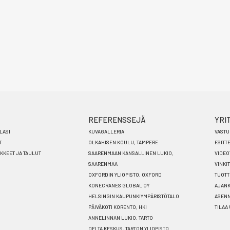
REFERENSSEJÄ
YRI
LASI
KUVAGALLERIA
VASTU
T
OLKAHISEN KOULU, TAMPERE
ESITT
ÄKKEET JA TAULUT
SAARENMAAN KANSALLINEN LUKIO,
VIDEO
SAARENMAA
VINKIT
OXFORDIN YLIOPISTO, OXFORD
TUOTT
KONECRANES GLOBAL OY
AJANK
HELSINGIN KAUPUNKIYMPÄRISTÖTALO
ASEN
PÄIVÄKOTI KORENTO, HKI
TILAA
ANNELINNAN LUKIO, TARTO
DELTA KESKUS, TARTON YLIOPISTO