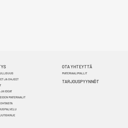
TYS
OTA YHTEYTTÄ
ULLISUUS
MATERIAALIMALLIT
EET JA OHJEET
TARJOUSPYYNNÖT
T
 JA IDEAT
EIDEN MATERIAALIT
OHTAISTA
NUSPALVELU
 UUTISKIRJE