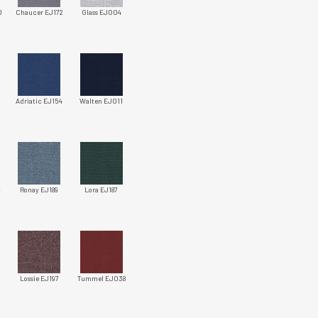
0
Chaucer EJ172
Glass EJ004
Adriatic EJ154
Walten EJ011
5
Ronay EJ189
Lora EJ187
Lossie EJ197
Tummel EJ038