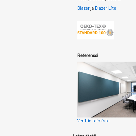
Blazer
ja
Blazer Lite
Referenssi
Veriffin toimisto