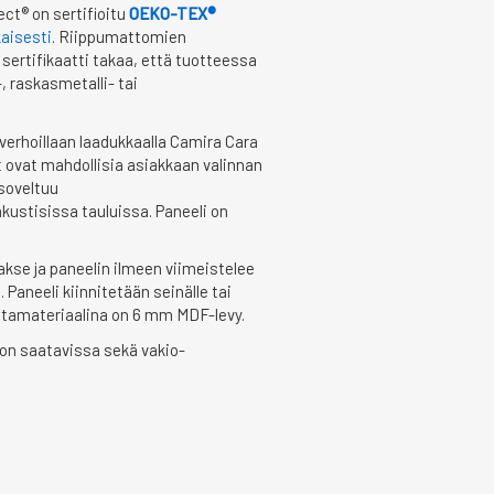
ct® on sertifioitu
OEKO-TEX®
aisesti
. Riippumattomien
ertifikaatti takaa, että tuotteessa
-, raskasmetalli- tai
verhoillaan laadukkaalla Camira Cara
 ovat mahdollisia asiakkaan valinnan
soveltuu
kustisissa tauluissa. Paneeli on
kse ja paneelin ilmeen viimeistelee
Paneeli kiinnitetään seinälle tai
austamateriaalina on 6 mm MDF-levy.
 on saatavissa sekä vakio-