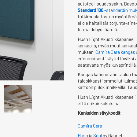
autoteollisuudessakin. Basote
Standard 100
-standardin muk
tutkimuslaitosten myöntämä s
ei ole haitallisia torjunta-aine
formaldehydijäämiä.
Hush Light Akustiikkapaneeli 
kankaalla, myös muut kankaat
mukaan.
Camira Cara kangas
erinomaisesti käytettäväksi a
saatavana myös kuvaprintillä.
Kangas käännetään taulun taa
taidokkaasti ommellut kulmat. 
kattoon piilokiinnikkeillä. T
Hush Light Akustiikkapaneeli
että erikoiskokoisina.
Kankaiden sävykoodit
Camira Cara
Hush
ja
Soul
by Gabriel