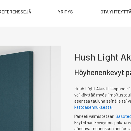
REFERENSSEJÄ
YRITYS
OTA YHTEYTT
Hush Light Ak
Höyhenenkevyt p
Hush Light Akustiikkapaneeli
voi käyttää myös ilmoitustaul
asentaa tauluna seinälle tai 
kattoasennuksesta
.
Paneeli valmistetaan
Basotec
käytetään keveyden, paloturva
äänenvaimennuksen ansiosta 