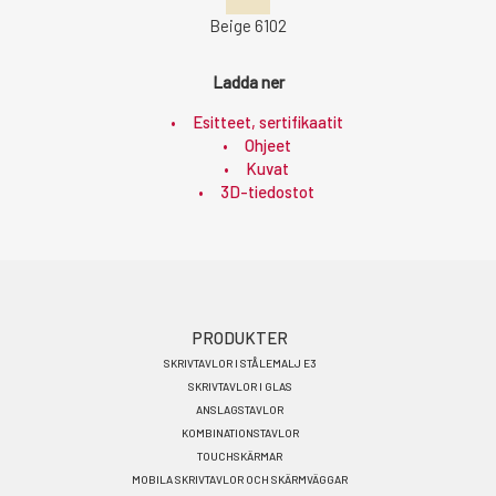
Beige 6102
Ladda ner
Esitteet, sertifikaatit
Ohjeet
Kuvat
3D-tiedostot
Footer
PRODUKTER
SKRIVTAVLOR I STÅLEMALJ E3
menu
SKRIVTAVLOR I GLAS
SV
ANSLAGSTAVLOR
KOMBINATIONSTAVLOR
TOUCHSKÄRMAR
MOBILA SKRIVTAVLOR OCH SKÄRMVÄGGAR