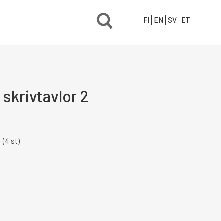
FI
EN
SV
ET
 skrivtavlor 2
(4 st)