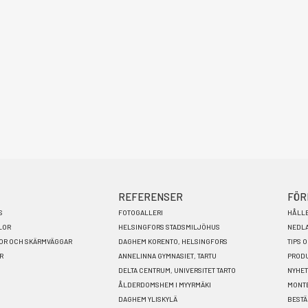
REFERENSER
FÖR
S
FOTOGALLERI
HÅLL
LOR
HELSINGFORS STADSMILJÖHUS
NEDL
LOR OCH SKÄRMVÄGGAR
DAGHEM KORENTO, HELSINGFORS
TIPS 
R
ANNELINNA GYMNASIET, TARTU
PRODU
DELTA CENTRUM, UNIVERSITET TARTO
NYHE
ÅLDERDOMSHEM I MYYRMÄKI
MONT
DAGHEM YLISKYLÄ
BESTÄ