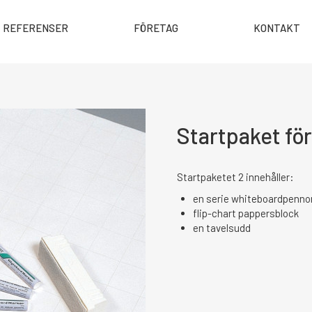
REFERENSER
FÖRETAG
KONTAKT
Startpaket för
Startpaketet 2 innehåller:
en serie whiteboardpennor 
flip-chart pappersblock
en tavelsudd