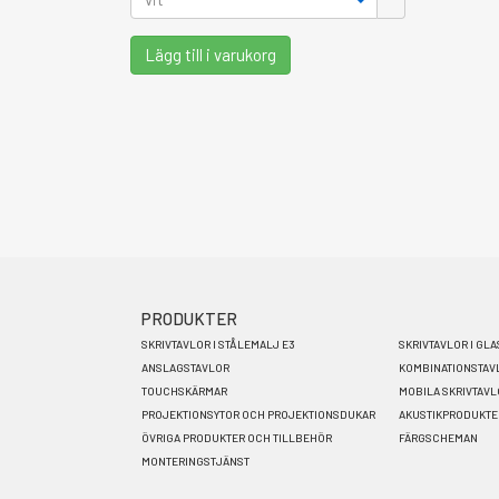
Lägg till i varukorg
PRODUKTER
Footer
SKRIVTAVLOR I STÅLEMALJ E3
SKRIVTAVLOR I GLA
menu
ANSLAGSTAVLOR
KOMBINATIONSTAV
TOUCHSKÄRMAR
MOBILA SKRIVTAV
SV
PROJEKTIONSYTOR OCH PROJEKTIONSDUKAR
AKUSTIKPRODUKTE
ÖVRIGA PRODUKTER OCH TILLBEHÖR
FÄRGSCHEMAN
MONTERINGSTJÄNST