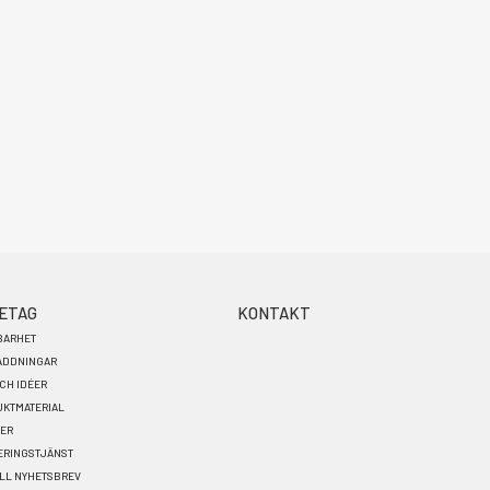
ETAG
KONTAKT
BARHET
ADDNINGAR
OCH IDÉER
KTMATERIAL
TER
ERINGSTJÄNST
LL NYHETSBREV