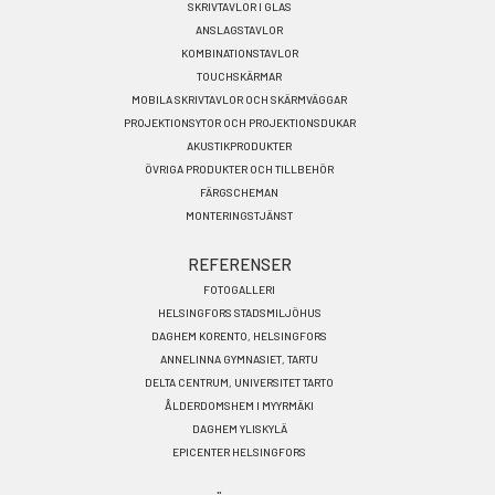
SKRIVTAVLOR I GLAS
SV
ANSLAGSTAVLOR
KOMBINATIONSTAVLOR
TOUCHSKÄRMAR
MOBILA SKRIVTAVLOR OCH SKÄRMVÄGGAR
PROJEKTIONSYTOR OCH PROJEKTIONSDUKAR
AKUSTIKPRODUKTER
ÖVRIGA PRODUKTER OCH TILLBEHÖR
FÄRGSCHEMAN
MONTERINGSTJÄNST
REFERENSER
FOTOGALLERI
HELSINGFORS STADSMILJÖHUS
DAGHEM KORENTO, HELSINGFORS
ANNELINNA GYMNASIET, TARTU
DELTA CENTRUM, UNIVERSITET TARTO
ÅLDERDOMSHEM I MYYRMÄKI
DAGHEM YLISKYLÄ
EPICENTER HELSINGFORS