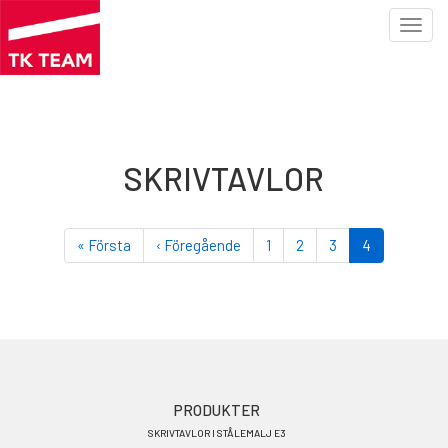
Toggl
navig
Hoppa
till
huvudinnehåll
SKRIVTAVLOR
Paginering
First
« Första
Föregående
‹ Föregående
Sida
1
Sida
2
Sida
3
Nuvarande
4
page
sida
sida
Footer
PRODUKTER
SKRIVTAVLOR I STÅLEMALJ E3
menu