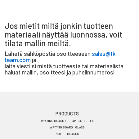
Jos mietit miltä jonkin tuotteen
materiaali näyttää luonnossa, voit
tilata mallin meiltä.
Lähetä sähköpostia osoitteeseen
sales@tk-
team.com
ja
laita viestiisi mistä tuotteesta tai materiaalista
haluat mallin, osoitteesi ja puhelinnumerosi.
Footer
PRODUCTS
WRITING BOARD I CERAMIC STEEL E3
menu
WRITING BOARD I GLASS
EN
NOTICE BOARDS