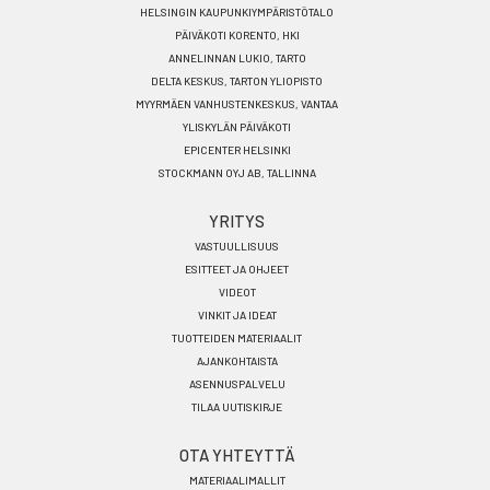
HELSINGIN KAUPUNKIYMPÄRISTÖTALO
PÄIVÄKOTI KORENTO, HKI
ANNELINNAN LUKIO, TARTO
DELTA KESKUS, TARTON YLIOPISTO
MYYRMÄEN VANHUSTENKESKUS, VANTAA
YLISKYLÄN PÄIVÄKOTI
EPICENTER HELSINKI
STOCKMANN OYJ AB, TALLINNA
YRITYS
VASTUULLISUUS
ESITTEET JA OHJEET
VIDEOT
VINKIT JA IDEAT
TUOTTEIDEN MATERIAALIT
AJANKOHTAISTA
ASENNUSPALVELU
TILAA UUTISKIRJE
OTA YHTEYTTÄ
MATERIAALIMALLIT