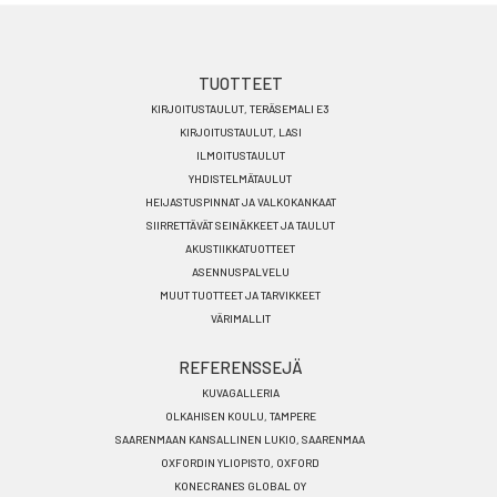
Footer
TUOTTEET
KIRJOITUSTAULUT, TERÄSEMALI E3
menu
KIRJOITUSTAULUT, LASI
FI
ILMOITUSTAULUT
YHDISTELMÄTAULUT
HEIJASTUSPINNAT JA VALKOKANKAAT
SIIRRETTÄVÄT SEINÄKKEET JA TAULUT
AKUSTIIKKATUOTTEET
ASENNUSPALVELU
MUUT TUOTTEET JA TARVIKKEET
VÄRIMALLIT
REFERENSSEJÄ
KUVAGALLERIA
OLKAHISEN KOULU, TAMPERE
SAARENMAAN KANSALLINEN LUKIO, SAARENMAA
OXFORDIN YLIOPISTO, OXFORD
KONECRANES GLOBAL OY