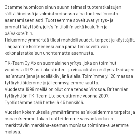
Otamme huomioon sinun suunnitelmasi tuoteratkaisujen
räätälöinnissä ja valmistamisessa aina tuotevalinnasta
asentamiseen asti. Tuotteemme soveltuvat yritys- ja
ammattikäyttöön, julkisiin tiloihin sekä kouluihin ja
päiväkoteihin.
Haluamme ymmärtää tilasi mahdollisuudet, tarpeet ja käyttäjät.
Tarjoamme kohteeseesi aina parhaiten soveltuvan
kokonaisratkaisun unohtamatta asennusta.
TK-Team Oy Ab on suomalainen yritys, joka on toiminut
vuodesta 1972 asti akustisten- ja visuaalisten esitysratkaisujen
asiantuntijana ja edelläkävijänä alalla. Toimimme yli 20 maassa
tytäryhtiöidemme ja jälleenmyyjiemme kautta.
Vuodesta 1998 meillä on ollut oma tehdas Virossa. Britannian
tytäryhtiön TK-Team Ltd perustimme vuonna 2007.
Työllistämme tällä hetkellä 45 henkilöä.
Vuosien kokemuksella ymmärrämme asiakkaidemme tarpeita ja
osaamisemme takaa tuotteidemme vahvan laadun ja
merkittävän markkina-aseman monissa toiminta-alueemme
maissa.