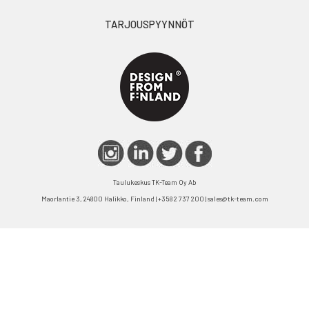
TARJOUSPYYNNÖT
Taulukeskus TK-Team Oy Ab
Maorlantie 3, 24800 Halikko, Finland | +358 2 737 200 | sales@tk-team.com