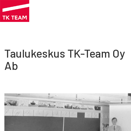
Hyppää
pääsisältöön
Taulukeskus TK-Team Oy
Ab