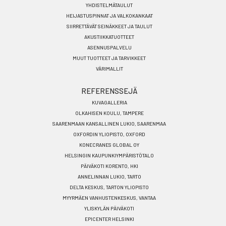
YHDISTELMÄTAULUT
HEIJASTUSPINNAT JA VALKOKANKAAT
SIIRRETTÄVÄT SEINÄKKEET JA TAULUT
AKUSTIIKKATUOTTEET
ASENNUSPALVELU
MUUT TUOTTEET JA TARVIKKEET
VÄRIMALLIT
REFERENSSEJÄ
KUVAGALLERIA
OLKAHISEN KOULU, TAMPERE
SAARENMAAN KANSALLINEN LUKIO, SAARENMAA
OXFORDIN YLIOPISTO, OXFORD
KONECRANES GLOBAL OY
HELSINGIN KAUPUNKIYMPÄRISTÖTALO
PÄIVÄKOTI KORENTO, HKI
ANNELINNAN LUKIO, TARTO
DELTA KESKUS, TARTON YLIOPISTO
MYYRMÄEN VANHUSTENKESKUS, VANTAA
YLISKYLÄN PÄIVÄKOTI
EPICENTER HELSINKI