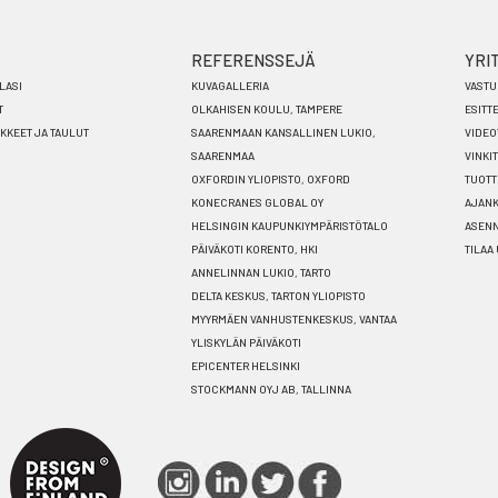
REFERENSSEJÄ
YRI
LASI
KUVAGALLERIA
VASTU
T
OLKAHISEN KOULU, TAMPERE
ESITT
ÄKKEET JA TAULUT
SAARENMAAN KANSALLINEN LUKIO,
VIDEO
SAARENMAA
VINKIT
OXFORDIN YLIOPISTO, OXFORD
TUOTT
KONECRANES GLOBAL OY
AJANK
HELSINGIN KAUPUNKIYMPÄRISTÖTALO
ASEN
PÄIVÄKOTI KORENTO, HKI
TILAA
ANNELINNAN LUKIO, TARTO
DELTA KESKUS, TARTON YLIOPISTO
MYYRMÄEN VANHUSTENKESKUS, VANTAA
YLISKYLÄN PÄIVÄKOTI
EPICENTER HELSINKI
STOCKMANN OYJ AB, TALLINNA