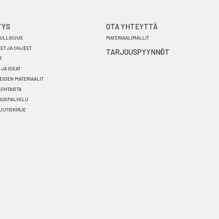
TYS
OTA YHTEYTTÄ
ULLISUUS
MATERIAALIMALLIT
EET JA OHJEET
TARJOUSPYYNNÖT
T
 JA IDEAT
EIDEN MATERIAALIT
OHTAISTA
NUSPALVELU
 UUTISKIRJE