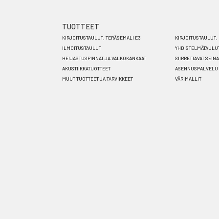
TUOTTEET
Footer
KIRJOITUSTAULUT, TERÄSEMALI E3
KIRJOITUSTAULUT, 
menu
ILMOITUSTAULUT
YHDISTELMÄTAULU
HEIJASTUSPINNAT JA VALKOKANKAAT
SIIRRETTÄVÄT SEIN
FI
AKUSTIIKKATUOTTEET
ASENNUSPALVELU
MUUT TUOTTEET JA TARVIKKEET
VÄRIMALLIT