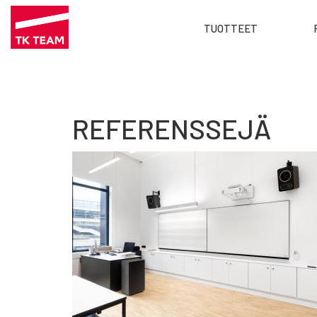
Main
TUOTTEET
menu
Hyppää
FI
pääsisältöön
REFERENSSEJÄ