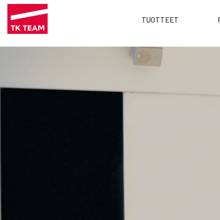
Main
TUOTTEET
menu
Hyppää
FI
pääsisältöön