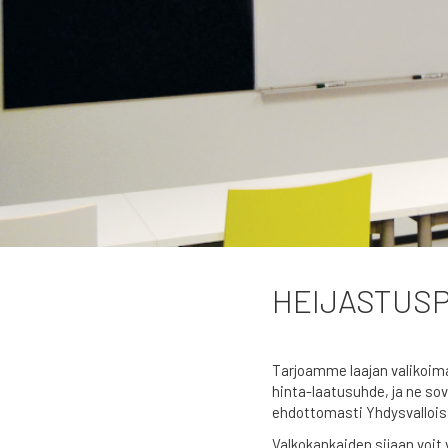
HEIJASTUSP
Tarjoamme laajan valikoima
hinta-laatusuhde, ja ne sov
ehdottomasti Yhdysvalloiss
Valkokankaiden sijaan voit 