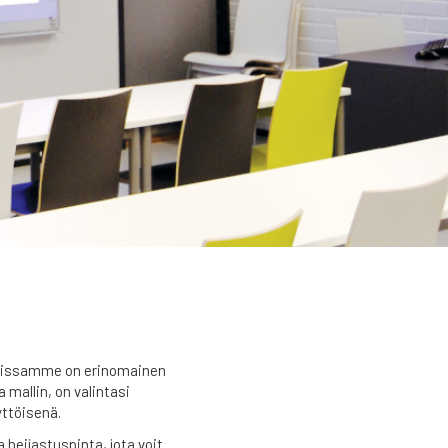
nkaissamme on erinomainen
 mallin, on valintasi
yttöisenä.
 heijastuspinta, jota voit