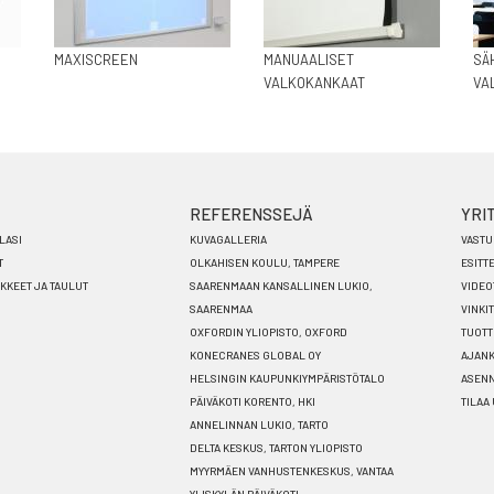
MAXISCREEN
MANUAALISET
SÄ
VALKOKANKAAT
VA
REFERENSSEJÄ
YRI
LASI
KUVAGALLERIA
VASTU
T
OLKAHISEN KOULU, TAMPERE
ESITT
ÄKKEET JA TAULUT
SAARENMAAN KANSALLINEN LUKIO,
VIDEO
SAARENMAA
VINKIT
OXFORDIN YLIOPISTO, OXFORD
TUOTT
KONECRANES GLOBAL OY
AJANK
HELSINGIN KAUPUNKIYMPÄRISTÖTALO
ASEN
PÄIVÄKOTI KORENTO, HKI
TILAA
ANNELINNAN LUKIO, TARTO
DELTA KESKUS, TARTON YLIOPISTO
MYYRMÄEN VANHUSTENKESKUS, VANTAA
YLISKYLÄN PÄIVÄKOTI