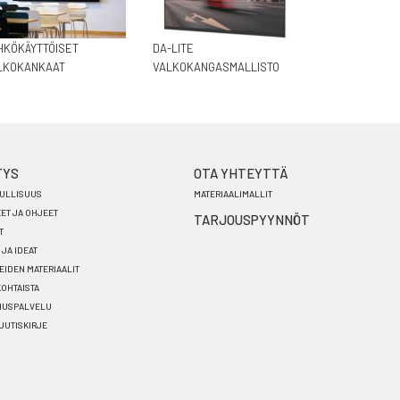
HKÖKÄYTTÖISET
DA-LITE
LKOKANKAAT
VALKOKANGASMALLISTO
TYS
OTA YHTEYTTÄ
ULLISUUS
MATERIAALIMALLIT
EET JA OHJEET
TARJOUSPYYNNÖT
T
 JA IDEAT
EIDEN MATERIAALIT
OHTAISTA
NUSPALVELU
 UUTISKIRJE