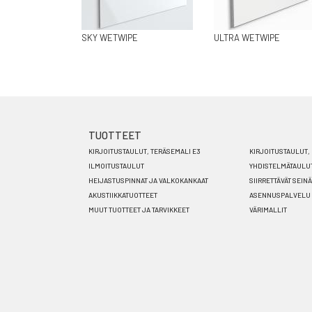
SKY WETWIPE
ULTRA WETWIPE
TUOTTEET
Footer
KIRJOITUSTAULUT, TERÄSEMALI E3
KIRJOITUSTAULUT, 
menu
ILMOITUSTAULUT
YHDISTELMÄTAULU
HEIJASTUSPINNAT JA VALKOKANKAAT
SIIRRETTÄVÄT SEIN
FI
AKUSTIIKKATUOTTEET
ASENNUSPALVELU
MUUT TUOTTEET JA TARVIKKEET
VÄRIMALLIT