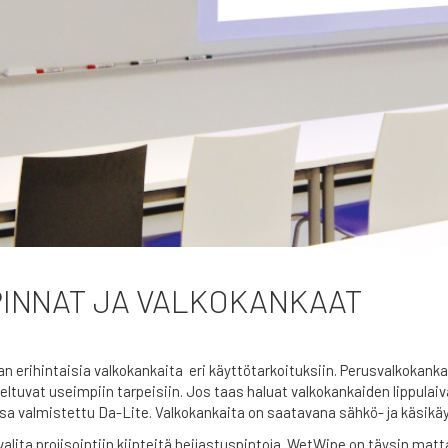
INNAT JA VALKOKANKAAT
n erihintaisia valkokankaita eri käyttötarkoituksiin. Perusvalkoka
eltuvat useimpiin tarpeisiin. Jos taas haluat valkokankaiden lippulaiva
a valmistettu Da-Lite. Valkokankaita on saatavana sähkö- ja käsikä
valita projisointiin kiinteitä heijastuspintoja. WetWipe on täysin matta