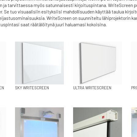
n ja tarvittaessa myös satunnaisesti kirjoituspintana. WriteScreen p
er. Se tuo visuaalisiin esityksiisi mahdollisuuden käyttää taulua kir
ijastusominaisuuksia. WriteScreen on suunniteltu lähiprojektorin ka
tuspintasi saat räätälöitynä juuri haluamasi kokoisina.
EN
SKY WRITESCREEN
ULTRA WRITESCREEN
PR