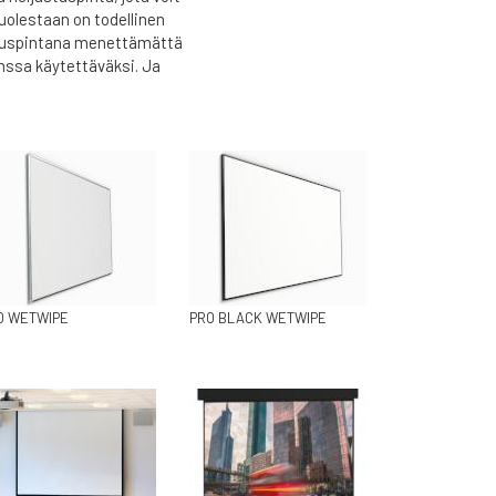
uolestaan on todellinen
joituspintana menettämättä
nssa käytettäväksi. Ja
O WETWIPE
PRO BLACK WETWIPE