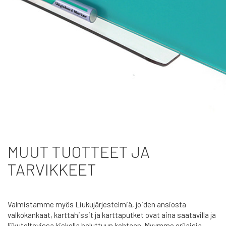
MUUT TUOTTEET JA
TARVIKKEET
Valmistamme myös Liukujärjestelmiä, joiden ansiosta
valkokankaat, karttahissit ja karttaputket ovat aina saatavilla ja
liikuteltavissa kiskolla haluttuun kohtaan. Myymme erilaisia