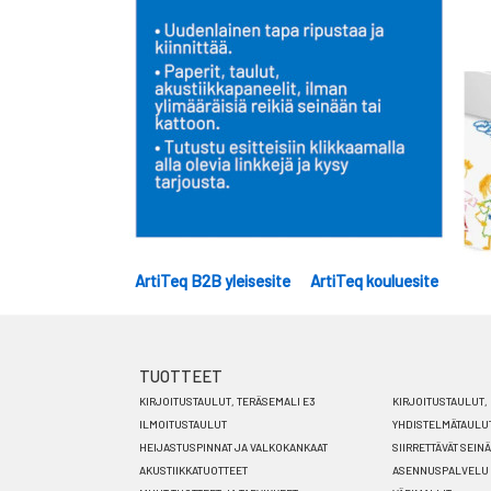
ArtiTeq B2B yleisesite
ArtiTeq kouluesite
TUOTTEET
Footer
KIRJOITUSTAULUT, TERÄSEMALI E3
KIRJOITUSTAULUT, 
menu
ILMOITUSTAULUT
YHDISTELMÄTAULU
HEIJASTUSPINNAT JA VALKOKANKAAT
SIIRRETTÄVÄT SEIN
FI
AKUSTIIKKATUOTTEET
ASENNUSPALVELU