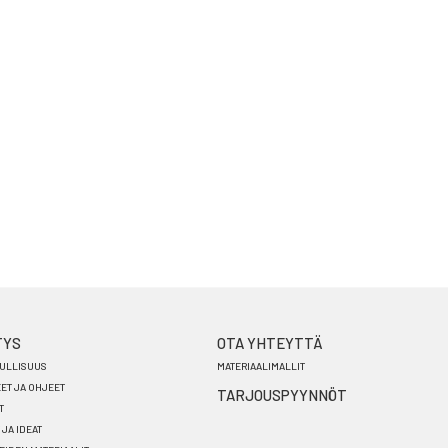
TYS
OTA YHTEYTTÄ
ULLISUUS
MATERIAALIMALLIT
EET JA OHJEET
TARJOUSPYYNNÖT
T
 JA IDEAT