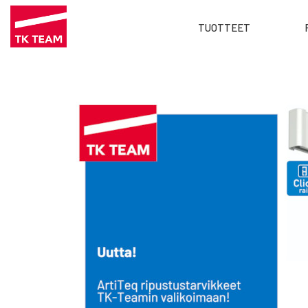
Main
TUOTTEET
menu
Hyppää
FI
pääsisältöön