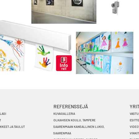
REFERENSSEJÄ
YRI
LASI
KUVAGALLERIA
VASTU
T
OLKAHISEN KOULU, TAMPERE
ESITT
ÄKKEET JA TAULUT
SAARENMAAN KANSALLINEN LUKIO,
VIDEO
SAARENMAA
VINKIT