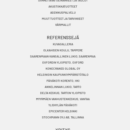
SIIRRETTÄVÄT SEINÄKKEET JA TAULUT
AKUSTIIKKATUOTTEET
ASENNUSPALVELU
MUUT TUOTTEET JA TARVIKKEET
VÄRIMALLIT
REFERENSSEJÄ
KUVAGALLERIA
OLKAHISEN KOULU, TAMPERE
SAARENMAAN KANSALLINEN LUKIO, SAARENMAA
OXFORDIN YLIOPISTO, OXFORD
KONECRANES GLOBAL OY
HELSINGIN KAUPUNKIYMPÄRISTÖTALO
PÄIVÄKOTI KORENTO, HKI
ANNELINNAN LUKIO, TARTO
DELTA KESKUS, TARTON YLIOPISTO
MYYRMÄEN VANHUSTENKESKUS, VANTAA
YLISKYLÄN PÄIVÄKOTI
EPICENTER HELSINKI
STOCKMANN OYJ AB, TALLINNA