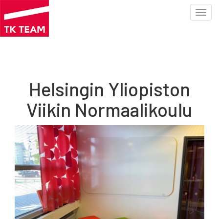
Toggl
navig
Hyppää
pääsisältöön
Helsingin Yliopiston
Viikin Normaalikoulu