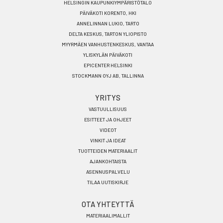
HELSINGIN KAUPUNKIYMPÄRISTÖTALO
PÄIVÄKOTI KORENTO, HKI
ANNELINNAN LUKIO, TARTO
DELTA KESKUS, TARTON YLIOPISTO
MYYRMÄEN VANHUSTENKESKUS, VANTAA
YLISKYLÄN PÄIVÄKOTI
EPICENTER HELSINKI
STOCKMANN OYJ AB, TALLINNA
YRITYS
VASTUULLISUUS
ESITTEET JA OHJEET
VIDEOT
VINKIT JA IDEAT
TUOTTEIDEN MATERIAALIT
AJANKOHTAISTA
ASENNUSPALVELU
TILAA UUTISKIRJE
OTA YHTEYTTÄ
MATERIAALIMALLIT