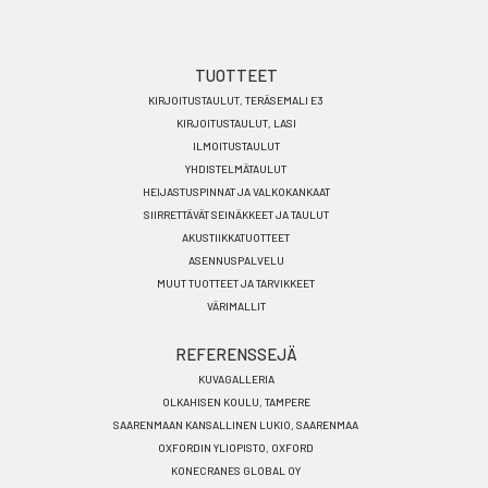
Footer
TUOTTEET
KIRJOITUSTAULUT, TERÄSEMALI E3
menu
KIRJOITUSTAULUT, LASI
FI
ILMOITUSTAULUT
YHDISTELMÄTAULUT
HEIJASTUSPINNAT JA VALKOKANKAAT
SIIRRETTÄVÄT SEINÄKKEET JA TAULUT
AKUSTIIKKATUOTTEET
ASENNUSPALVELU
MUUT TUOTTEET JA TARVIKKEET
VÄRIMALLIT
REFERENSSEJÄ
KUVAGALLERIA
OLKAHISEN KOULU, TAMPERE
SAARENMAAN KANSALLINEN LUKIO, SAARENMAA
OXFORDIN YLIOPISTO, OXFORD
KONECRANES GLOBAL OY