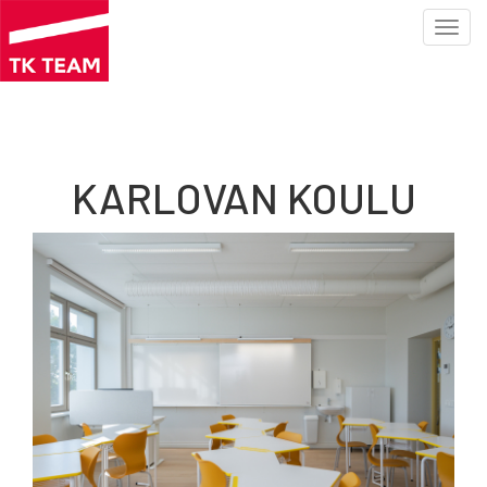
Toggl
navig
Hyppää
pääsisältöön
KARLOVAN KOULU