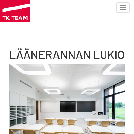
Toggl
navig
Hyppää
pääsisältöön
LÄÄNERANNAN LUKIO