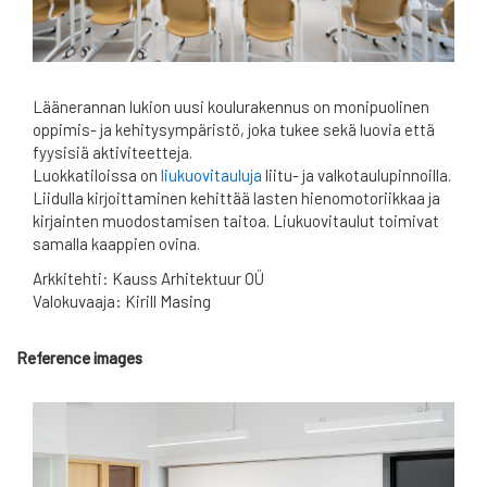
Läänerannan lukion uusi koulurakennus on monipuolinen
oppimis- ja kehitysympäristö, joka tukee sekä luovia että
fyysisiä aktiviteetteja.
Luokkatiloissa on
liukuovitauluja
liitu- ja valkotaulupinnoilla.
Liidulla kirjoittaminen kehittää lasten hienomotoriikkaa ja
kirjainten muodostamisen taitoa. Liukuovitaulut toimivat
samalla kaappien ovina.
Arkkitehti: Kauss Arhitektuur OÜ
Valokuvaaja: Kirill Masing
Reference images