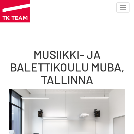
Toggl
navig
Hyppää
pääsisältöön
MUSIIKKI- JA
BALETTIKOULU MUBA,
TALLINNA