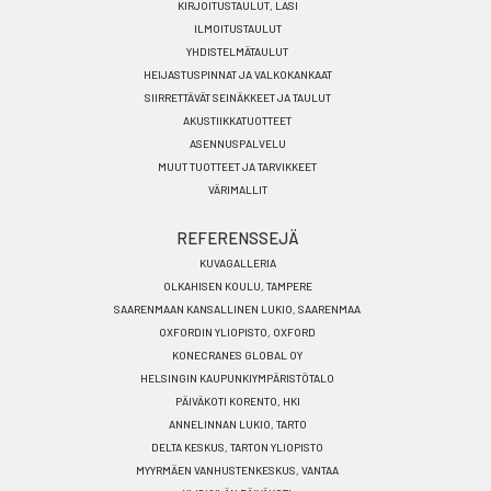
KIRJOITUSTAULUT, LASI
FI
ILMOITUSTAULUT
YHDISTELMÄTAULUT
HEIJASTUSPINNAT JA VALKOKANKAAT
SIIRRETTÄVÄT SEINÄKKEET JA TAULUT
AKUSTIIKKATUOTTEET
ASENNUSPALVELU
MUUT TUOTTEET JA TARVIKKEET
VÄRIMALLIT
REFERENSSEJÄ
KUVAGALLERIA
OLKAHISEN KOULU, TAMPERE
SAARENMAAN KANSALLINEN LUKIO, SAARENMAA
OXFORDIN YLIOPISTO, OXFORD
KONECRANES GLOBAL OY
HELSINGIN KAUPUNKIYMPÄRISTÖTALO
PÄIVÄKOTI KORENTO, HKI
ANNELINNAN LUKIO, TARTO
DELTA KESKUS, TARTON YLIOPISTO
MYYRMÄEN VANHUSTENKESKUS, VANTAA