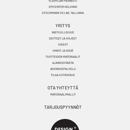
YLISKYLÄN PÄIVÄKOTI
EPICENTER HELSINKI
STOCKMANN OYJ AB, TALLINNA
YRITYS
VASTUULLISUUS
ESITTEET JA OHJEET
VIDEOT
VINKIT JA IDEAT
TUOTTEIDEN MATERIAALIT
AJANKOHTAISTA
ASENNUSPALVELU
TILAA UUTISKIRJE
OTA YHTEYTTÄ
MATERIAALIMALLIT
TARJOUSPYYNNÖT