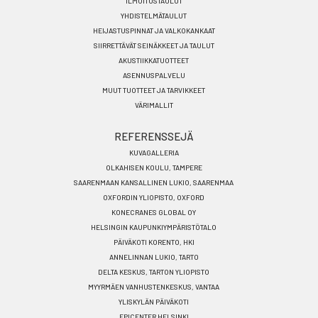
FI
ILMOITUSTAULUT
YHDISTELMÄTAULUT
HEIJASTUSPINNAT JA VALKOKANKAAT
SIIRRETTÄVÄT SEINÄKKEET JA TAULUT
AKUSTIIKKATUOTTEET
ASENNUSPALVELU
MUUT TUOTTEET JA TARVIKKEET
VÄRIMALLIT
REFERENSSEJÄ
KUVAGALLERIA
OLKAHISEN KOULU, TAMPERE
SAARENMAAN KANSALLINEN LUKIO, SAARENMAA
OXFORDIN YLIOPISTO, OXFORD
KONECRANES GLOBAL OY
HELSINGIN KAUPUNKIYMPÄRISTÖTALO
PÄIVÄKOTI KORENTO, HKI
ANNELINNAN LUKIO, TARTO
DELTA KESKUS, TARTON YLIOPISTO
MYYRMÄEN VANHUSTENKESKUS, VANTAA
YLISKYLÄN PÄIVÄKOTI
EPICENTER HELSINKI