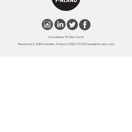
Taulukeskus TK-Team Oy Ab
Maorlantie 3, 24800 Halikko, Finland | +358 2 737 200 | sales@tk-team.com