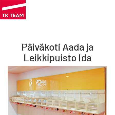
Hyppää
pääsisältöön
Päiväkoti Aada ja
Leikkipuisto Ida