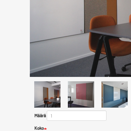
Määrä
Koko