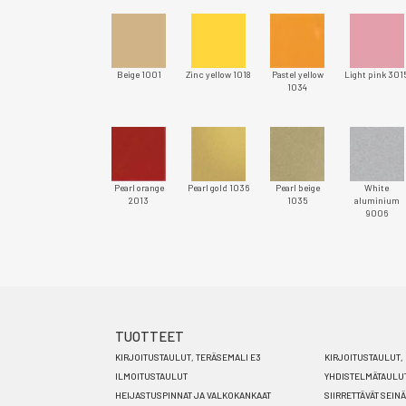
Beige 1001
Zinc yellow 1018
Pastel yellow
Light pink 301
1034
Pearl orange
Pearl gold 1036
Pearl beige
White
2013
1035
aluminium
9006
TUOTTEET
Footer
KIRJOITUSTAULUT, TERÄSEMALI E3
KIRJOITUSTAULUT, 
menu
ILMOITUSTAULUT
YHDISTELMÄTAULU
HEIJASTUSPINNAT JA VALKOKANKAAT
SIIRRETTÄVÄT SEIN