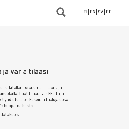
Ä
FI
EN
SV
ET
ja väriä tilaasi
leikitellen teräsemali-, lasi-, ja
neeleilla. Luot tilaasi värikkäitä ja
t yhdistellä eri kokoisia tauluja sekä
uin huopamalleista.
hdotuksen.