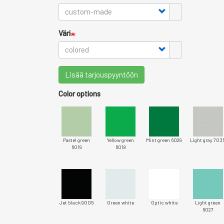
Väri
Lisää tarjouspyyntöön
Color options
Pastel green
Yellow green
Mint green 6029
Light gray 703
6019
6018
Jet black 9005
Green white
Optic white
Light green
6027