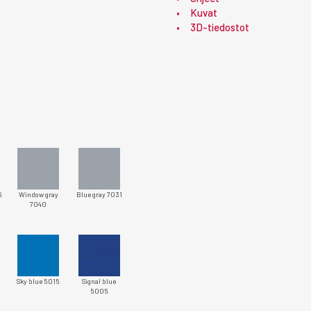
Kuvat
3D-tiedostot
5
Window gray
Blue gray 7031
7040
Sky blue 5015
Signal blue
5005