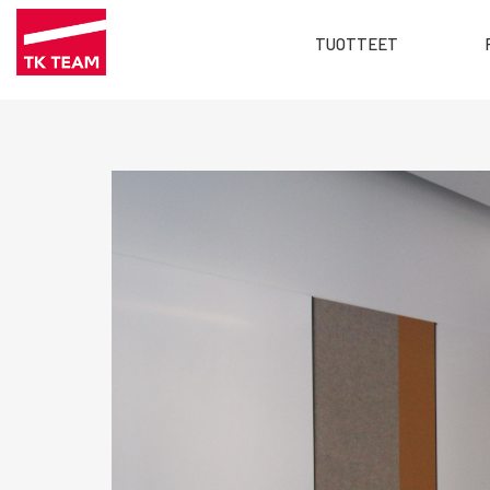
Main
TUOTTEET
menu
Hyppää
FI
pääsisältöön