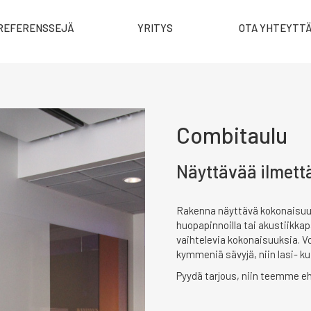
REFERENSSEJÄ
YRITYS
OTA YHTEYTT
Combitaulu
Näyttävää ilmettä 
Rakenna näyttävä kokonaisuus, 
huopapinnoilla tai akustiikkapa
vaihtelevia kokonaisuuksia. Voi
kymmeniä sävyjä, niin lasi- k
Pyydä tarjous, niin teemme e