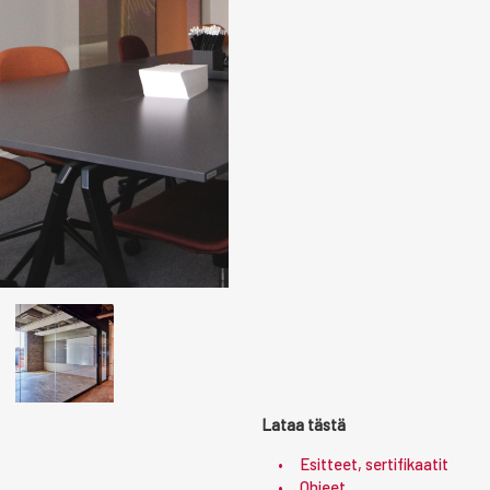
Lataa tästä
Esitteet, sertifikaatit
Ohjeet