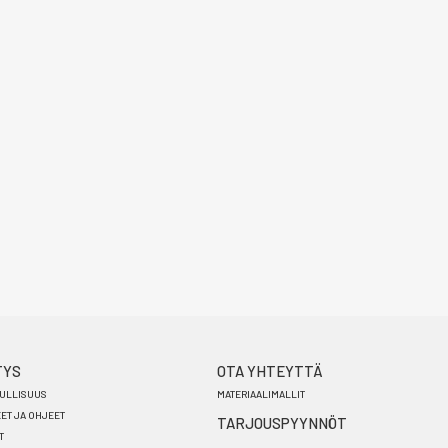
TYS
OTA YHTEYTTÄ
ULLISUUS
MATERIAALIMALLIT
EET JA OHJEET
TARJOUSPYYNNÖT
T