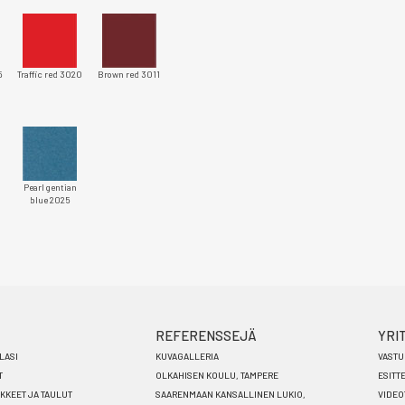
5
Traffic red 3020
Brown red 3011
Pearl gentian
blue 2025
REFERENSSEJÄ
YRI
LASI
KUVAGALLERIA
VASTU
T
OLKAHISEN KOULU, TAMPERE
ESITT
ÄKKEET JA TAULUT
SAARENMAAN KANSALLINEN LUKIO,
VIDEO