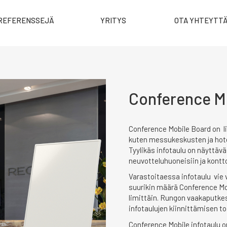
REFERENSSEJÄ
YRITYS
OTA YHTEYTT
Conference M
Conference Mobile Board on liik
kuten messukeskusten ja hotelli
Tyylikäs infotaulu on näyttäv
neuvotteluhuoneisiin ja kontto
Varastoitaessa infotaulu vie 
suurikin määrä Conference Mob
limittäin. Rungon vaakaputkes
infotaulujen kiinnittämisen toi
Conference Mobile infotaulu on