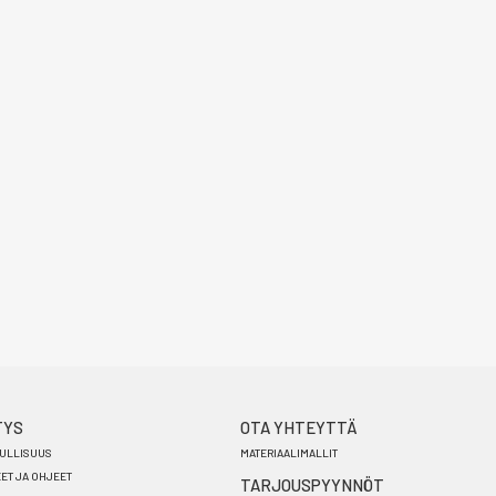
TYS
OTA YHTEYTTÄ
ULLISUUS
MATERIAALIMALLIT
EET JA OHJEET
TARJOUSPYYNNÖT