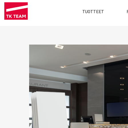
Main
TUOTTEET
menu
Hyppää
FI
pääsisältöön