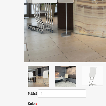
Määrä
Koko