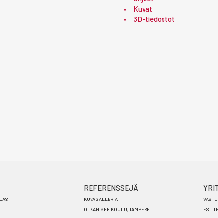
Kuvat
3D-tiedostot
REFERENSSEJÄ
YRI
LASI
KUVAGALLERIA
VASTU
T
OLKAHISEN KOULU, TAMPERE
ESITT