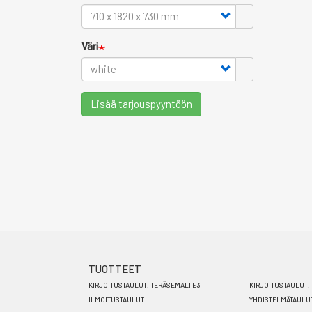
Väri
Lisää tarjouspyyntöön
TUOTTEET
Footer
KIRJOITUSTAULUT, TERÄSEMALI E3
KIRJOITUSTAULUT, 
menu
ILMOITUSTAULUT
YHDISTELMÄTAULU