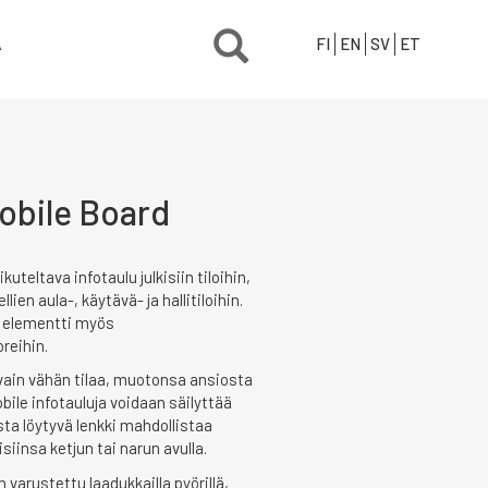
Ä
FI
EN
SV
ET
obile Board
uteltava infotaulu julkisiin tiloihin,
en aula-, käytävä- ja hallitiloihin.
ä elementti myös
reihin.
vain vähän tilaa, muotonsa ansiosta
ile infotauluja voidaan säilyttää
ta löytyvä lenkki mahdollistaa
siinsa ketjun tai narun avulla.
 varustettu laadukkailla pyörillä,