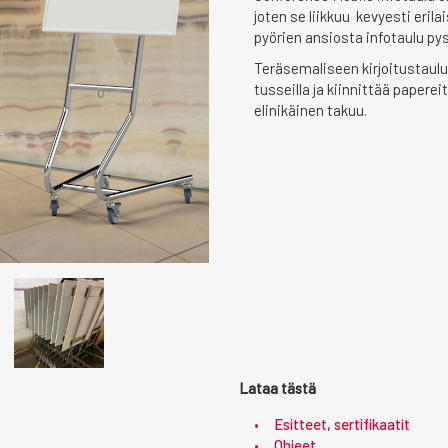
joten se liikkuu kevyesti erilai
pyörien ansiosta infotaulu pysy
Teräsemaliseen kirjoitustaulup
tusseilla ja kiinnittää paperei
elinikäinen takuu.
Lataa tästä
Esitteet, sertifikaatit
Ohjeet