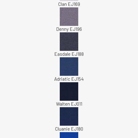
Clan EJ169
Denny EJ196
Easdale EJ188
Adriatic EJ154
Walten EJ011
Cluanie EJ180