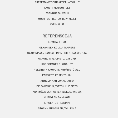
SIIRRETTÄVÄT SEINÄKKEET JA TAULUT
AKUSTIIKKATUOTTEET
ASENNUSPALVELU
MUUT TUOTTEET JA TARVIKKEET
VÄRIMALLIT
REFERENSSEJÄ
KUVAGALLERIA
OLKAHISEN KOULU, TAMPERE
SAARENMAAN KANSALLINEN LUKIO, SAARENMAA
OXFORDIN YLIOPISTO, OXFORD
KONECRANES GLOBAL OY
HELSINGIN KAUPUNKIYMPÄRISTÖTALO
PÄIVÄKOTI KORENTO, HKI
ANNELINNAN LUKIO, TARTO
DELTA KESKUS, TARTON YLIOPISTO
MYYRMÄEN VANHUSTENKESKUS, VANTAA
YLISKYLÄN PÄIVÄKOTI
EPICENTER HELSINKI
STOCKMANN OYJ AB, TALLINNA