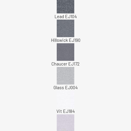
Lead EJ104
Hillswick EJ190
Chaucer EJ172
Glass EJ004
Vit EJ184