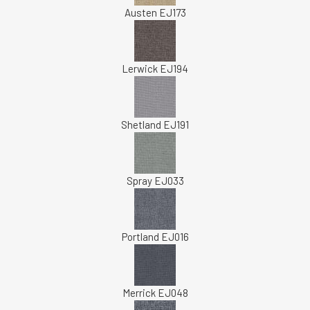
Austen EJ173
Lerwick EJ194
Shetland EJ191
Spray EJ033
Portland EJ016
Merrick EJ048