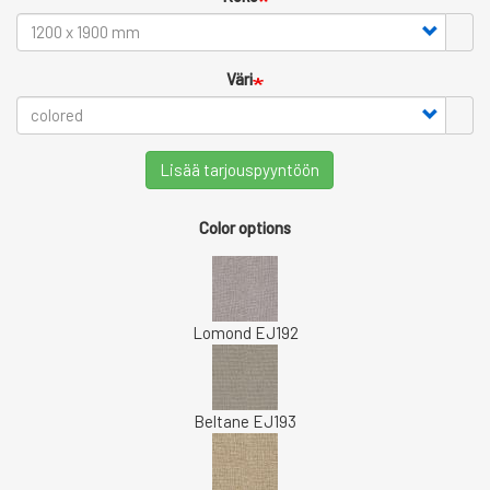
Väri
Lisää tarjouspyyntöön
Color options
Lomond EJ192
Beltane EJ193