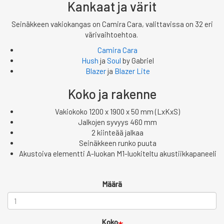
Kankaat ja värit
Seinäkkeen vakiokangas on Camira Cara, valittavissa on 32 eri
värivaihtoehtoa.
Camira Cara
Hush
ja
Soul
by Gabriel
Blazer
ja
Blazer Lite
Koko ja rakenne
Vakiokoko 1200 x 1900 x 50 mm (LxKxS)
Jalkojen syvyys 460 mm
2 kiinteää jalkaa
Seinäkkeen runko puuta
Akustoiva elementti A-luokan M1-luokiteltu akustiikkapaneeli
Määrä
Koko