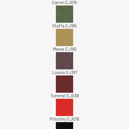
Carron EJ015
Staffa EJ185
Maree EJ195
Lossie EJ197
Tummel EJ038
Pitlochry EJ076