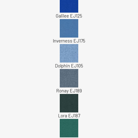
Galilee EJ125
Inverness EJ175
Dolphin EJ105
Ronay EJ189
Lora EJ187