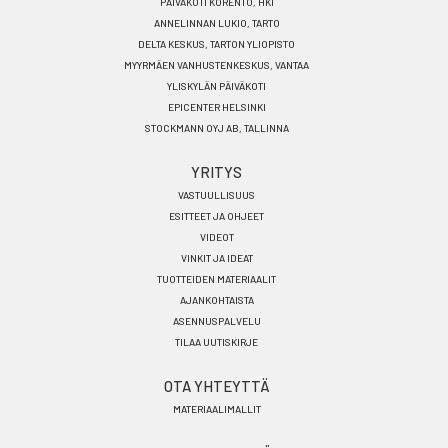
PÄIVÄKOTI KORENTO, HKI
ANNELINNAN LUKIO, TARTO
DELTA KESKUS, TARTON YLIOPISTO
MYYRMÄEN VANHUSTENKESKUS, VANTAA
YLISKYLÄN PÄIVÄKOTI
EPICENTER HELSINKI
STOCKMANN OYJ AB, TALLINNA
YRITYS
VASTUULLISUUS
ESITTEET JA OHJEET
VIDEOT
VINKIT JA IDEAT
TUOTTEIDEN MATERIAALIT
AJANKOHTAISTA
ASENNUSPALVELU
TILAA UUTISKIRJE
OTA YHTEYTTÄ
MATERIAALIMALLIT