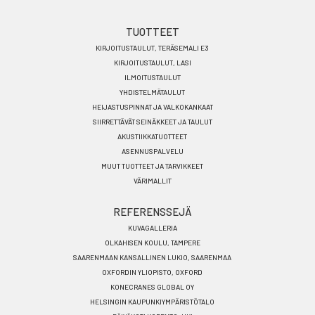
Footer
TUOTTEET
KIRJOITUSTAULUT, TERÄSEMALI E3
menu
KIRJOITUSTAULUT, LASI
FI
ILMOITUSTAULUT
YHDISTELMÄTAULUT
HEIJASTUSPINNAT JA VALKOKANKAAT
SIIRRETTÄVÄT SEINÄKKEET JA TAULUT
AKUSTIIKKATUOTTEET
ASENNUSPALVELU
MUUT TUOTTEET JA TARVIKKEET
VÄRIMALLIT
REFERENSSEJÄ
KUVAGALLERIA
OLKAHISEN KOULU, TAMPERE
SAARENMAAN KANSALLINEN LUKIO, SAARENMAA
OXFORDIN YLIOPISTO, OXFORD
KONECRANES GLOBAL OY
HELSINGIN KAUPUNKIYMPÄRISTÖTALO