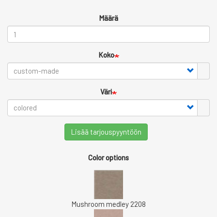
Määrä
Koko
Väri
Lisää tarjouspyyntöön
Color options
Mushroom medley 2208