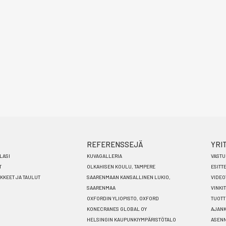
REFERENSSEJÄ
YRI
LASI
KUVAGALLERIA
VASTU
T
OLKAHISEN KOULU, TAMPERE
ESITT
ÄKKEET JA TAULUT
SAARENMAAN KANSALLINEN LUKIO,
VIDEO
SAARENMAA
VINKIT
OXFORDIN YLIOPISTO, OXFORD
TUOTT
KONECRANES GLOBAL OY
AJANK
HELSINGIN KAUPUNKIYMPÄRISTÖTALO
ASEN