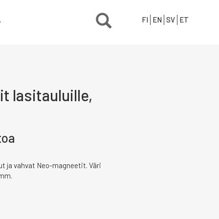
Ä
FI
EN
SV
ET
lasitauluille,
toa
lut ja vahvat Neo-magneetit. Väri
 mm.