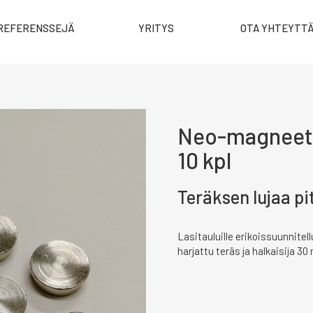
REFERENSSEJÄ
YRITYS
OTA YHTEYTT
Neo-magneetit 
10 kpl
Teräksen lujaa pi
Lasitauluille erikoissuunnitel
harjattu teräs ja halkaisija 30