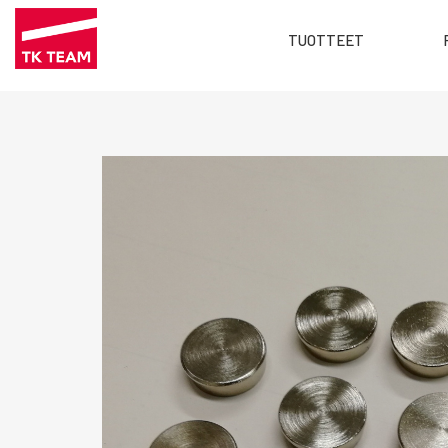
Main
TUOTTEET
menu
Hyppää
FI
pääsisältöön