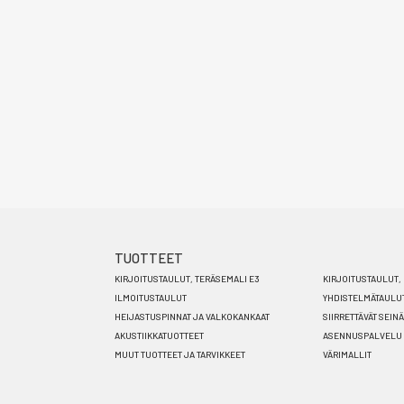
TUOTTEET
Footer
KIRJOITUSTAULUT, TERÄSEMALI E3
KIRJOITUSTAULUT, 
menu
ILMOITUSTAULUT
YHDISTELMÄTAULU
HEIJASTUSPINNAT JA VALKOKANKAAT
SIIRRETTÄVÄT SEIN
FI
AKUSTIIKKATUOTTEET
ASENNUSPALVELU
MUUT TUOTTEET JA TARVIKKEET
VÄRIMALLIT