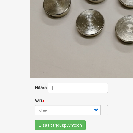
Määrä
Väri
Lisää tarjouspyyntöön