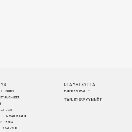
TYS
OTA YHTEYTTÄ
ULLISUUS
MATERIAALIMALLIT
EET JA OHJEET
TARJOUSPYYNNÖT
T
 JA IDEAT
EIDEN MATERIAALIT
OHTAISTA
NUSPALVELU