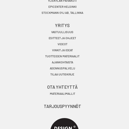
YLISKYLÄN PÄIVÄKOTI
EPICENTER HELSINKI
STOCKMANN OYJ AB, TALLINNA
YRITYS
VASTUULLISUUS
ESITTEET JA OHJEET
VIDEOT
VINKIT JA IDEAT
TUOTTEIDEN MATERIAALIT
AJANKOHTAISTA
ASENNUSPALVELU
TILAA UUTISKIRJE
OTA YHTEYTTÄ
MATERIAALIMALLIT
TARJOUSPYYNNÖT