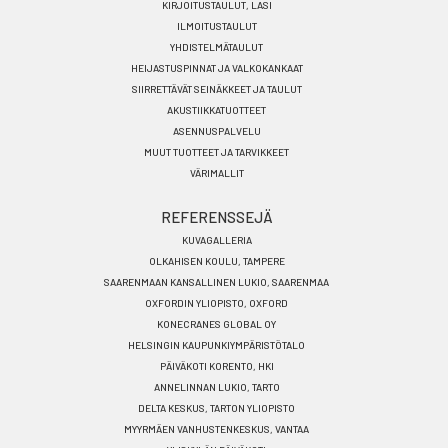
KIRJOITUSTAULUT, LASI
FI
ILMOITUSTAULUT
YHDISTELMÄTAULUT
HEIJASTUSPINNAT JA VALKOKANKAAT
SIIRRETTÄVÄT SEINÄKKEET JA TAULUT
AKUSTIIKKATUOTTEET
ASENNUSPALVELU
MUUT TUOTTEET JA TARVIKKEET
VÄRIMALLIT
REFERENSSEJÄ
KUVAGALLERIA
OLKAHISEN KOULU, TAMPERE
SAARENMAAN KANSALLINEN LUKIO, SAARENMAA
OXFORDIN YLIOPISTO, OXFORD
KONECRANES GLOBAL OY
HELSINGIN KAUPUNKIYMPÄRISTÖTALO
PÄIVÄKOTI KORENTO, HKI
ANNELINNAN LUKIO, TARTO
DELTA KESKUS, TARTON YLIOPISTO
MYYRMÄEN VANHUSTENKESKUS, VANTAA