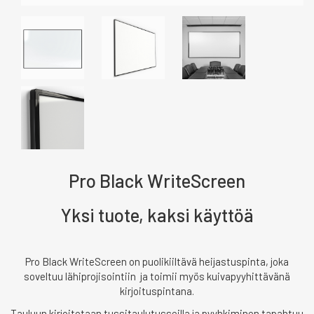
Pro Black WriteScreen
Yksi tuote, kaksi käyttöä
Pro Black WriteScreen on puolikiiltävä heijastuspinta, joka
soveltuu lähiprojisointiin ja toimii myös kuivapyyhittävänä
kirjoituspintana.
Tauluun kirjoitetaan tussitaulutusseilla ja pyyhkiminen tapahtuu