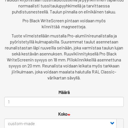
normaalisti tussitaulupyyhkimellä ja tarvittaessa
puhdistusnesteellä. Taulun pinnalla on elinikäinen takuu.
Pro Black WriteScreen pintaan voidaan myös
kiinnittää magneetteja.
Tuote viimeistellään mustalla Pro-alumiinireunalistalla ja
pyöristetyillä kulmapaloilla. Suuremmat taulut asennetaan
reunalistastan läpi ruuveilla seinään, joka varmistaa taulun lujan
sekä kestävän asennuksen. Ruuvikiinnityksellä Pro Black
WriteScreenin syvyys on 18 mm. Piilokiinnikkeillä asennettuna
syvyys on 20 mm. Reunalista voidaan leikata myös tarkkaan
jiirikulmaan, joka voidaan maalata halutulla RAL Classic-
värikartan sävyllä.
Määrä
Koko