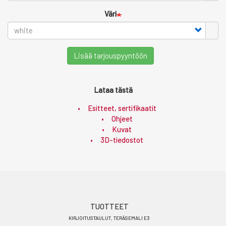
Väri
Lisää tarjouspyyntöön
Lataa tästä
Esitteet, sertifikaatit
Ohjeet
Kuvat
3D-tiedostot
Footer
TUOTTEET
KIRJOITUSTAULUT, TERÄSEMALI E3
menu