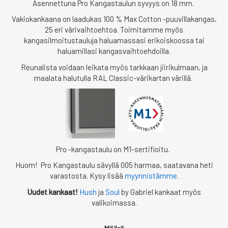
Asennettuna Pro Kangastaulun syvyys on 18 mm.
Vakiokankaana on laadukas 100 % Max Cotton -puuvillakangas,
25 eri värivaihtoehtoa. Toimitamme myös
kangasilmoitustauluja haluamassasi erikoiskoossa tai
haluamillasi kangasvaihtoehdoilla.
Reunalista voidaan leikata myös tarkkaan jiirikulmaan, ja
maalata halutulla RAL Classic-värikartan värillä.
Pro -kangastaulu on M1-sertifioitu.
Huom!
Pro Kangastaulu sävyllä 005 harmaa, saatavana heti
varastosta. Kysy lisää
myynnistämme
.
Uudet kankaat!
Hush
ja
Soul
by Gabriel kankaat myös
valikoimassa.