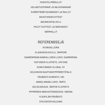
YHDISTELMÄTAULUT
HEIJASTUSPINNAT JA VALKOKANKAAT
SIIRRETTÄVÄT SEINÄKKEET JA TAULUT
AKUSTIIKKATUOTTEET
ASENNUSPALVELU
MUUT TUOTTEET JA TARVIKKEET
VÄRIMALLIT
REFERENSSEJÄ
KUVAGALLERIA
OLKAHISEN KOULU, TAMPERE
SAARENMAAN KANSALLINEN LUKIO, SAARENMAA
OXFORDIN YLIOPISTO, OXFORD
KONECRANES GLOBAL OY
HELSINGIN KAUPUNKIYMPÄRISTÖTALO
PÄIVÄKOTI KORENTO, HKI
ANNELINNAN LUKIO, TARTO
DELTA KESKUS, TARTON YLIOPISTO
MYYRMÄEN VANHUSTENKESKUS, VANTAA
YLISKYLÄN PÄIVÄKOTI
EPICENTER HELSINKI