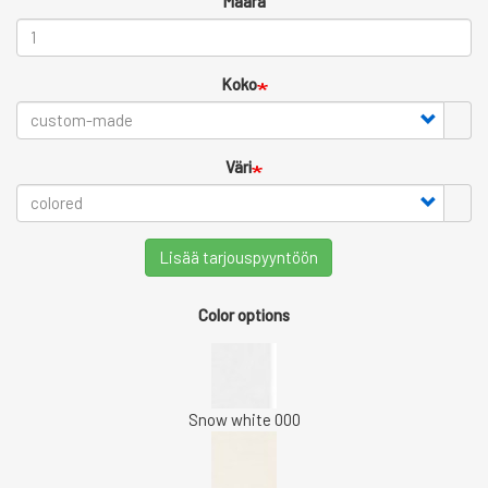
Määrä
Koko
Väri
Lisää tarjouspyyntöön
Color options
Snow white 000