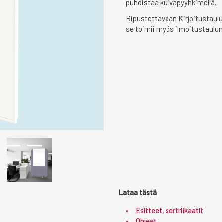
puhdistaa kuivapyyhkimellä.
Ripustettavaan Kirjoitustauluu
se toimii myös ilmoitustaulun
Lataa tästä
Esitteet, sertifikaatit
Ohjeet