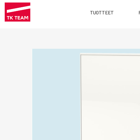
Main
TUOTTEET
menu
Hyppää
FI
pääsisältöön