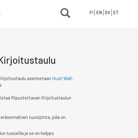
Ä
FI
EN
SV
ET
Kirjoitustaulu
Kirjoitustaulu asennetaan
Hush Wall-
a.
staa Ripustettavan Kirjoitustaulun
eräsemalinen tussipinta, jolla on
lun tusseilla ja se on helppo