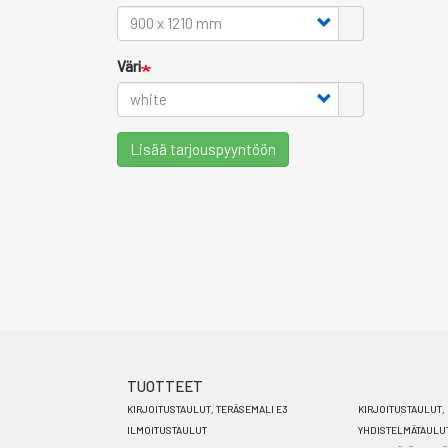
Väri
Lisää tarjouspyyntöön
TUOTTEET
Footer
KIRJOITUSTAULUT, TERÄSEMALI E3
KIRJOITUSTAULUT, 
menu
ILMOITUSTAULUT
YHDISTELMÄTAULU