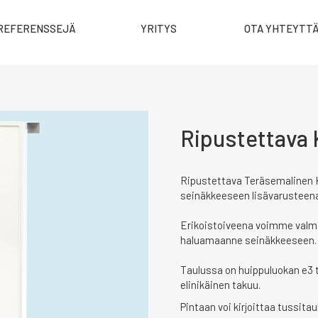
REFERENSSEJÄ
YRITYS
OTA YHTEYTT
Ripustettava 
Ripustettava Teräsemalinen 
seinäkkeeseen lisävarusteen
Erikoistoiveena voimme valmi
haluamaanne seinäkkeeseen.
Taulussa on huippuluokan e3 t
elinikäinen takuu.
Pintaan voi kirjoittaa tussitau