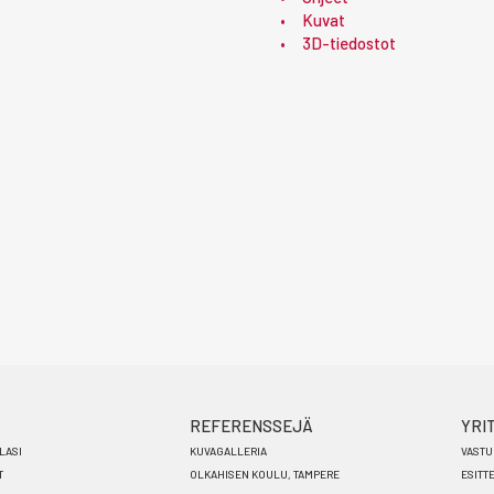
Kuvat
3D-tiedostot
REFERENSSEJÄ
YRI
LASI
KUVAGALLERIA
VASTU
T
OLKAHISEN KOULU, TAMPERE
ESITT