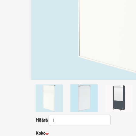
Määrä
Koko