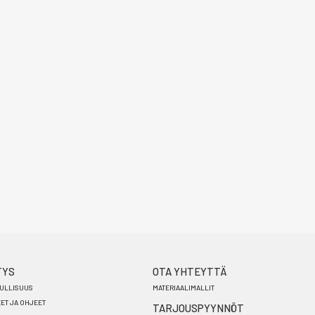
TYS
OTA YHTEYTTÄ
ULLISUUS
MATERIAALIMALLIT
EET JA OHJEET
TARJOUSPYYNNÖT