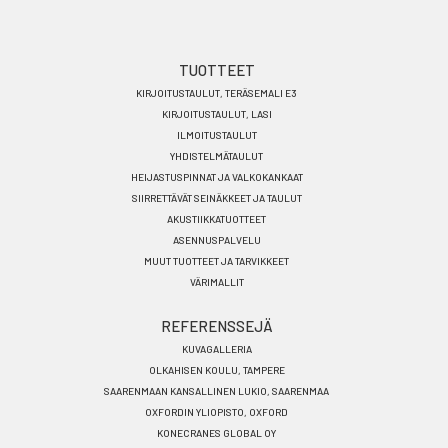
Footer
TUOTTEET
KIRJOITUSTAULUT, TERÄSEMALI E3
menu
KIRJOITUSTAULUT, LASI
FI
ILMOITUSTAULUT
YHDISTELMÄTAULUT
HEIJASTUSPINNAT JA VALKOKANKAAT
SIIRRETTÄVÄT SEINÄKKEET JA TAULUT
AKUSTIIKKATUOTTEET
ASENNUSPALVELU
MUUT TUOTTEET JA TARVIKKEET
VÄRIMALLIT
REFERENSSEJÄ
KUVAGALLERIA
OLKAHISEN KOULU, TAMPERE
SAARENMAAN KANSALLINEN LUKIO, SAARENMAA
OXFORDIN YLIOPISTO, OXFORD
KONECRANES GLOBAL OY