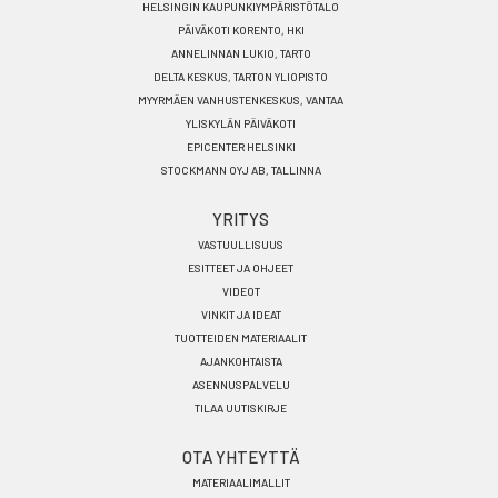
HELSINGIN KAUPUNKIYMPÄRISTÖTALO
PÄIVÄKOTI KORENTO, HKI
ANNELINNAN LUKIO, TARTO
DELTA KESKUS, TARTON YLIOPISTO
MYYRMÄEN VANHUSTENKESKUS, VANTAA
YLISKYLÄN PÄIVÄKOTI
EPICENTER HELSINKI
STOCKMANN OYJ AB, TALLINNA
YRITYS
VASTUULLISUUS
ESITTEET JA OHJEET
VIDEOT
VINKIT JA IDEAT
TUOTTEIDEN MATERIAALIT
AJANKOHTAISTA
ASENNUSPALVELU
TILAA UUTISKIRJE
OTA YHTEYTTÄ
MATERIAALIMALLIT