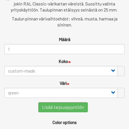
jokin RAL Classic-värikartan väreistä. Suosittu valinta
yrityskäyttöön. Taulupinnan etäisyys seinästä on 25 mm.
Taulun pinnan värivaihtoehdot: vihreä, musta, harmaa ja
sininen.
Määrä
Koko
Väri
Lisää tarjouspyyntöön
Color options