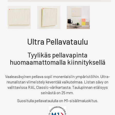
Ultra Pellavataulu
Tyylikäs pellavapinta
huomaamattomalla kiinnityksellä
Vaaleasävyinen pellava sopii monenlaisiin ympäristöihin. Ultra-
reunalistan viimeistely keventää vaikutelmaa. Listan sävy on
valittavissa RAL Classic-värikartasta. Taulupinnan etäisyys
seinästä on 25 mm.
Suositulla pellavataululla on M1-sisäilmaluokitus.