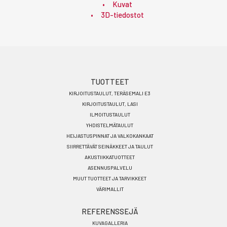
Kuvat
3D-tiedostot
Footer
TUOTTEET
KIRJOITUSTAULUT, TERÄSEMALI E3
menu
KIRJOITUSTAULUT, LASI
FI
ILMOITUSTAULUT
YHDISTELMÄTAULUT
HEIJASTUSPINNAT JA VALKOKANKAAT
SIIRRETTÄVÄT SEINÄKKEET JA TAULUT
AKUSTIIKKATUOTTEET
ASENNUSPALVELU
MUUT TUOTTEET JA TARVIKKEET
VÄRIMALLIT
REFERENSSEJÄ
KUVAGALLERIA