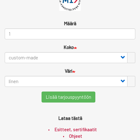
Määrä
Koko
Väri
Lisää tarjouspyyntöön
Lataa tästä
Esitteet, sertifikaatit
Ohjeet